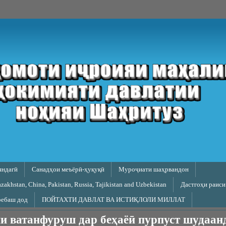
яндагӣ
Санадҳои меъёрӣ-ҳуқуқӣ
Муроҷиати шаҳрвандон
akhstan, China, Pakistan, Russia, Tajikistan and Uzbekistan
Дастгоҳи раиси
ребаш дод
ПОЙТАХТИ ДАВЛАТ ВА ИСТИҚЛОЛИ МИЛЛАТ
и ватанфуруш дар беҳаёӣ пурпуст шудаан