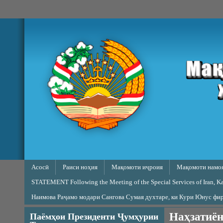
Skip to main content
Main menu
Асосӣ
Раиси ноҳия
Мақомоти иҷроия
Мақомоти намо
STATEMENT Following the Meeting of the Special Services of Iran, Kaz
Наимова Раҷамо модари Сангова Сумая духтаре, ки Кури Юнус фи
Наҳзатиён
Паёмҳои Президенти Ҷумҳурии