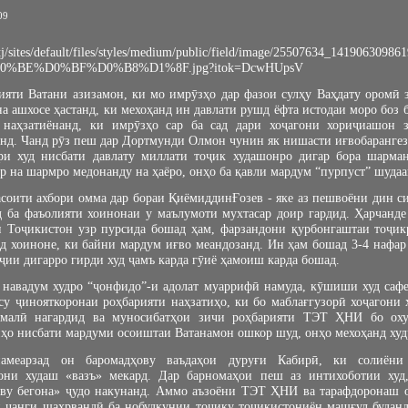
09
яти Ватани азизамон, ки мо имрӯзҳо дар фазои сулҳу Ваҳдату оромӣ з
 ашхосе ҳастанд, ки мехоҳанд ин давлати рушд ёфта истодаи моро боз б
 наҳзатиёнанд, ки имрӯзҳо сар ба сад дари хоҷагони хориҷиашон 
нд. Чанд рӯз пеш дар Дортмунди Олмон чунин як нишасти иғвобарангез б
ри худ нисбати давлату миллати тоҷик худашонро дигар бора шарма
р на шармро медонанду на ҳаёро, онҳо ба қавли мардум “пурпуст” шудаа
соити ахбори омма дар бораи ҚиёмиддинҒозев - яке аз пешвоёни дин с
д ба фаъолияти хоинонаи у маълумоти мухтасар доир гардид. Ҳарчанде
и Тоҷикистон узр пурсида бошад ҳам, фарзандони қурбонгаштаи тоҷик
д хоиноне, ки байни мардум иғво меандозанд. Ин ҳам бошад 3-4 нафар
ҷии дигарро гирди худ ҷамъ карда гӯиё ҳамоиш карда бошад.
 навадум худро “ҷонфидо”-и адолат муаррифӣ намуда, кӯшиши худ сафе
су ҷинояткоронаи роҳбарияти наҳзатиҳо, ки бо маблағгузорӣ хоҷагони
амалӣ нагардид ва муносибатҳои зичи роҳбарияти ТЭТ ҲНИ бо ох
ҳо нисбати мардуми осоиштаи Ватанамон ошкор шуд, онҳо мехоҳанд худ
амеарзад он баромадҳову ваъдаҳои дуруғи Кабирӣ, ки солиёни
они худаш «вазъ» мекард. Дар барномаҳои пеш аз интихоботии худ
иву бегона» ҷудо накунанд. Аммо аъзоёни ТЭТ ҲНИ ва тарафдоронаш он
ои ҷанги шаҳрвандӣ ба нобудкунии тоҷику тоҷикистониён машғул будан