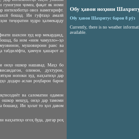
 гуногуни ҷомеа, фақат як номи
Обу ҳавои ноҳияи Шахрит
ар интихоботҳо овоз намегирифт.
ахсӣ бошад. Ин гуфтаҳо амалӣ
Обу ҳавои Шахритус барои 8 рӯз
ҳои тиҷоратии худро ҳалмекарду
Currently, there is no weather informat
available.
фиати шахсии худ кор мекарданд,
 бошад, ба ном «ним чамулло»-ҳо
, муовинон, мушовирони раис ва
а табдилёфта, ҳамчун ҳашарот аз
си онҳо ошкор нашавад. Маҳз бо
сандагон, олимон, духтурон,
ятҳои нопоки худ, наҳзатиҳо дар
дҳо додаро аслан роҳбарон барои
иқтисодиёт ва саломатии одамон
н ошкор мешуд, онҳо дар тамоми
а бошанд. Ин ҳолат то ҳол давом
 наҳзатиҳо огоҳ буда, дигар роҳ