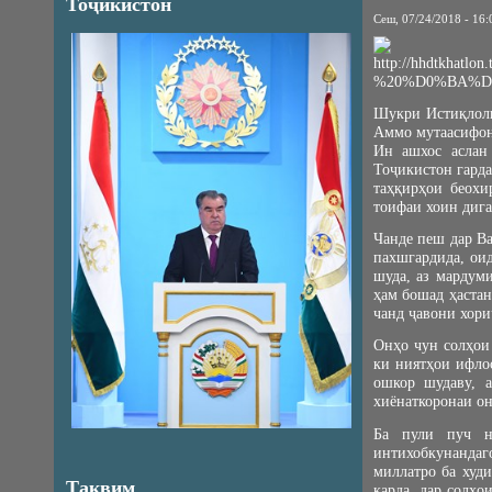
Тоҷикистон
Сеш, 07/24/2018 - 16:
Шукри Истиқлоли
Аммо мутаасифона
Ин ашхос аслан
Тоҷикистон гарда
таҳқирҳои беохи
тоифаи хоин дига
Чанде пеш дар Ва
пахшгардида, ои
шуда, аз мардум
ҳам бошад ҳастан
чанд ҷавони хори
Онҳо чун солҳои
ки ниятҳои ифло
ошкор шудаву, 
хиёнаткоронаи он
Ба пули пуч н
интихобкунандаг
миллатро ба худ
Тақвим
карда, дар солҳ