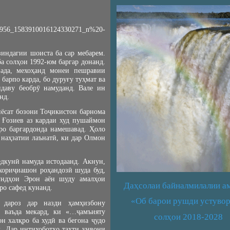
индагии шоиста ба сар мебарем.
а солҳои 1992-юм баргар донанд.
зада, мехоҳанд монеи пешравии
арпо карда, бо дуруғу туҳмат ва
ндаву беобрӯ намуданд. Вале ин
нд.
иёсат бозони Тоҷикистон барнома
 Ғозиев аз кардаи худ пушаймон
ро баргардонда намешавад. Ҳоло
 наҳзатии лаънатӣ, ки дар Олмон
дкунӣ намуда истодаанд. Акнун,
 хориҷиашон роҳандозӣ шуда буд,
ундҳои Эрон аён шуду амалҳои
Даҳсолаи байналмилалии а
ро сафед кунанд.
«Об барои рушди устувор
 дароз дар назди ҳамҳизбону
, ваъда мекард, ки «…ҷамъияту
солҳои 2018-2028
 халқро ба худӣ ва бегона ҷудо
д. Дар интихоботҳо таҳти унвони