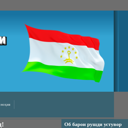
 ноҳия
д!
Об барои рушди устувор