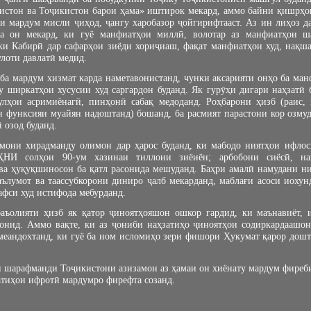
истон ва Тоҷикистон барои ҳама» иштирок мекард, аммо байни қишрҳои
и мардум мисли ҷиҳод, ҷангу харобазор ҷойгирифтааст. Аз ин лиҳоз д
ба он мекард, ки гуё манфиатҳои миллӣ, волотар аз манфиатҳои ш
ки Кабирӣ дар сафарҳои зиёди хориҷиаш, фақат манфиатҳои худ, нақша
улоти давлатӣ медид.
а мардум хизмат карда наметавонистанд, чунки аксарияти онҳо ба ман
у ширкатҳои хусусии худ саргардон буданд. Як гурӯҳи дигари наҳзатӣ
улҳои асримиёнагӣ, пинҳонӣ сабақ медоданд. Роҳбарони ҳизб (раис
н функсияи муайян надоштанд) бошанд, ба расмият парастони кор озмуд
 озод буданд.
амони хирадманду олимон дар ҳарос буданд, ки мабодо ниятҳои ифло
И солҳои 90-ум хазинаи тиллоии зиёиён; арбобони сиёсӣ, нави
ва ҳуқуқшиносон ба қатл расонида мешуданд. Баҳри амалӣ намудани ни
ълумот ва таассубкорони диниро ҷалб мекарданд, маблағи асоси иохун
афси худ истифода мебурданд.
аъолияти ҳизб як қатор ҷиноятҳояшон ошкор гардид, ки маънавиёт, 
сонид. Аммо вақте, ки аз ҷониби наҳзатиҳо ҷиноятҳои содиркардаашо
меандохтанд, ки гуё ба ном исломиҳо зери фишори Ҳукумат қарор дошт
шарафманди Тоҷикистони азизамон аз ҳамаи он хиёнату мардум фиребии
атиҳои ифротӣ мардумро фирефта созанд.