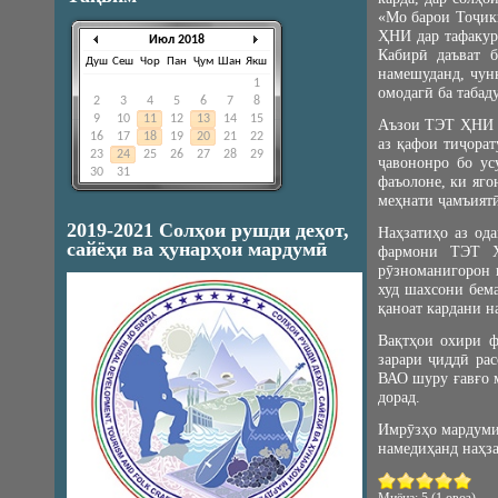
«Мо барои Тоҷик
ҲНИ дар тафакур
Июл 2018
Кабирӣ даъват 
Душ
Сеш
Чор
Пан
Ҷум
Шан
Якш
намешуданд, чун
1
омодагӣ ба табад
2
3
4
5
6
7
8
9
10
11
12
13
14
15
Аъзои ТЭТ ҲНИ б
16
17
18
19
20
21
22
аз қафои тиҷорат
23
24
25
26
27
28
29
ҷавононро бо ус
30
31
фаъолоне, ки яго
меҳнати ҷамъиятӣ
2019-2021 Солҳои рушди деҳот,
Наҳзатиҳо аз од
сайёҳи ва ҳунарҳои мардумӣ
фармони ТЭТ ҲН
рӯзноманигорон 
худ шахсони бема
қаноат кардани н
Вақтҳои охири ф
зарари ҷиддӣ ра
ВАО шуру ғавғо 
дорад.
Имрӯзҳо мардуми 
намедиҳанд наҳз