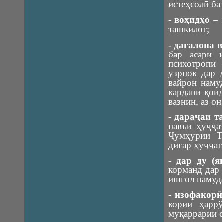
истеҳсолӣ ба
-
воҳидҳо
– 
ташкилот;
-
дағалона 
бар асари 
психотропӣ
узрнок дар 
вайрон наму
кардани қоид
вазнин, аз о
-
дараҷаи та
навъи ҳуҷҷа
Ҷумҳурии То
дигар ҳуҷҷат
-
дар ду (я
корманд дар 
ишғол намуд
-
изофакорӣ
кории ҳарр
муқаррарии с