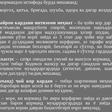
 кормандон истифода бурда мешаванд;
коргоҳ, қитъа, бригада, шуъба, идора ва дигар воҳи
вайрон кардани интизоми меҳнат
– ба ҷойи кор дар
истеъмоли машруботи спиртӣ, воситаҳои нашъадо
 ё моддаҳои дигари мадҳушкунанда ҳозир шудан, 
давоми рўзи корӣ зиёда аз 3 соат дар ҷойи кор наб
дан ё дуздидани моликияти корфармо, аз тарафи ко
аҳои техникаи бехатарӣ, бехатарӣ аз сўхтор, ки бои
н ҷумла марг ё ҷароҳати инсон, садама ё сўхтор гардида
хассус
– сат
ҳ
и омодагии умумӣ ва махсуси корманд, 
тҳои тибқи Кодекси мазкур ва дигар санадҳои меъ
ҷикистон муқарраргардида (аттестат, диплом, ша
ҳои дахлдор) тасдиқ мешавад;
кчанд) ҷой кор кардан
– тибқи шартномаи меҳнат
баробари кори асосӣ ва ё берун аз он иҷро намудани
ани дигар вазифаи доимии музднок;
– коре, ки корманд бо амри корфармо зиёда аз даво
ўзаи барои корманд муқарраргардида ва ё зиёда
оатҳои кории давраи баҳисобгирӣ иҷро мекунад;