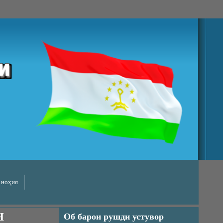
 ноҳия
Н
Об барои рушди устувор