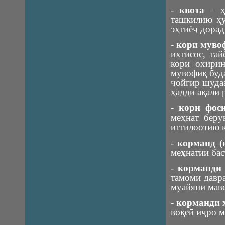
-
квота
– ҳи
ташкилию ҳу
эҳтиёҷ дорад
-
кори мув
ихтисос, та
кори охирин
мувофиқ буда
ҷойгир шудаа
ҳадди ақали 
-
кори фоси
меҳнат беру
иттилоотию к
-
корманд (
ме
ҳ
натии ба
-
корманди
тамоми давра
муайяни мав
-
корманди 
воқеӣ иҷро м