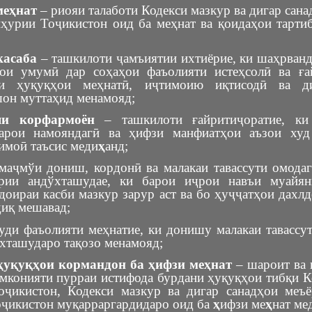
меҳнат
– риояи талаботи Кодекси мазкур ва дигар сан
ҳурии Тоҷикистон оид ба меҳнат ва қоидаҳои тарти
касаба
– ташкилоти ҷамъиятии ихтиёрие, ки шаҳрванд
ои умумӣ дар соҳаҳои фаъолияти истеҳсолӣ ва ға
и ҳуқуқҳои меҳнатӣ, иҷтимоию иқтисодӣ ва д
он муттаҳид менамояд;
ияи корфармоён
– ташкилоти ғайритиҷоратие, ки
барои намояндагӣ ва ҳифзи манфиатҳои аъзои худ
имоӣ таъсис меди
ҳ
анд;
маҷмўи дониш, кордонӣ ва малакаи тавассути омодаг
ории андўхташудае, ки барои иҷрои навъи муайян
доираи касби мазкур зарур аст ва бо ҳуҷҷатҳои дахл
диқ мешавад;
ди фаъолияти меҳнатие, ки донишу малакаи тавассу
хташударо тақозо менамояд;
ҳуқуқҳои кормандон ба ҳифзи меҳнат
– шароит ва 
имконияти пурраи истифода бурдани ҳуқуқҳои тибқи К
ҷикистон, Кодекси мазкур ва дигар санадҳои меъ
ҷикистон муқарраргардидаро оид ба
ҳ
ифзи ме
ҳ
нат ме