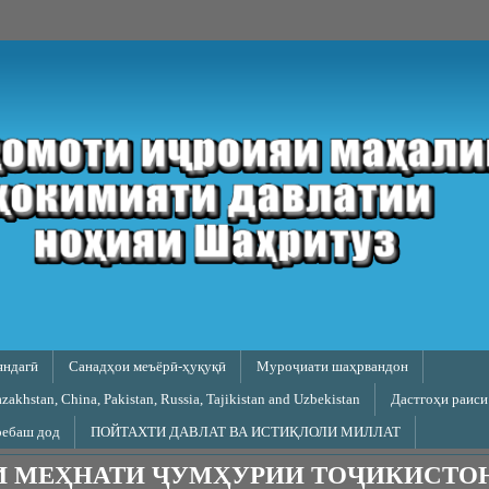
яндагӣ
Санадҳои меъёрӣ-ҳуқуқӣ
Муроҷиати шаҳрвандон
akhstan, China, Pakistan, Russia, Tajikistan and Uzbekistan
Дастгоҳи раиси
ребаш дод
ПОЙТАХТИ ДАВЛАТ ВА ИСТИҚЛОЛИ МИЛЛАТ
И МЕҲНАТИ ҶУМҲУРИИ ТОҶИКИСТО