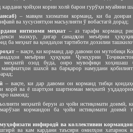
 кардани ҷойҳои кории холӣ барои гурўҳи муайяни ш
мансаб)
– мавқеи хизматии корманд, ки ба доираи
ифавӣ ва хусусиятҳои масъулияти ў вобастагӣ дорад;
ардани интизоми меҳнат
– аз тарафи корманд рио
одекси мазкур, дигар санад
ҳ
ои меъёрии ҳуқуқи
ид ба меҳнат ва қоидаҳои тартиботи дохилии ташкило
роҳат
– вақте, ки корманд дар давоми он мутобиқи К
анадҳои меъёрии ҳуқуқии Ҷумҳурии Тоҷикист
и меҳнатӣ озод буда, онро мувофиқи хоҳишаш 
 манфиатҳои шахсӣ ва барқарор намудани қобилия
арад;
ӣ
– вақте, ки дар давоми он корманд тибқи қоидаҳ
аи корӣ ва ё шартҳои шартномаи меҳнатӣ уҳдадори
ҷро намояд;
ъолияти меҳнатӣ берун аз ҷойи истиқомати доимӣ, к
амарўзаи кормандон ба ҷойи истиқомати доимӣ т
 муҳофизати инфиродӣ ва коллективии кормандо
шгирӣ ва кам кардани таъсири омилҳои хатарнок в