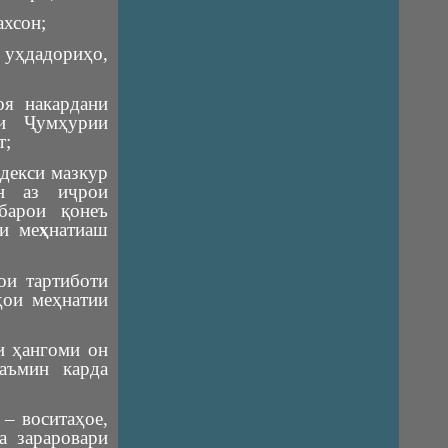
ахсон;
 уҳдадориҳо,
я накардани
и Ҷумҳурии
т;
одекси мазкур
он аз иҷрои
барои қонеъ
ти ме
ҳ
натиаш
ои тартиботи
ҳои меҳнатии
и ҳангоми он
аъмин карда
н
– воситаҳое,
а зараровари