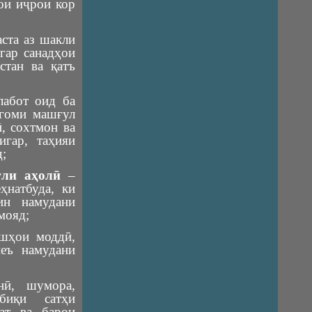
ои иҷрои кор
ста аз шакли
гар санадҳои
стан ва қатъ
лабот оид ба
нгоми машғул
, сохтмон ва
игар, таҳияи
;
ғли аҳолӣ
–
ҳнатбуда, ки
ин намудани
мояд;
ишҳои моддӣ,
неъ намудани
нӣ, шумора,
биқи сатҳи
нат ва барои