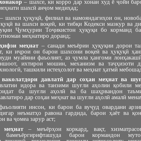
хонакор
– шахсе, ки корро дар хонаи худ ё ҷойи бар
меҳнати шахсӣ анҷом медиҳад;
– шахси ҳуқуқӣ, филиал ва намояндагиҳои он, новоба
қуқӣ ва шахси воқеӣ, ки тибқи Кодекси мазкур ва ди
уқии Ҷумҳурии Тоҷикистон ҳуқуқи бо корманд ба
ртномаи меҳнатиро доранд;
ҳифзи меҳнат
– санади меъёрии ҳуқуқии дорои та
т, ки иҷрои он барои шахсони воқеӣ ва ҳуқуқӣ ҳа
муди муайяни фаъолият, аз ҷумла ҳангоми лоиҳакашӣ
ншоот, ихтирои мошин, механизм ва таҷҳизоти д
хнологӣ, ташкили истеҳсолот ва меҳнат ҳатмӣ мебошад
 ваколатдори давлатӣ дар соҳаи меҳнат ва шу
влатии идора ва танзими шуғли аҳолии қобили ме
соидат ба шуғли аҳолӣ ва ба шаҳрвандон таъм
авлатиро дар соҳаи меҳнат ва шуғли аҳолӣ амалӣ мена
аъолияти инсон, ки барои ба вуҷуд овардани арз
дигар неъматҳо равона гардида, барои ҳаёт ва қо
он ва ҷомеа зарур аст;
 меҳнат
– меъёрҳои коркард, вақт, хизматрасо
и бамеъёргирифташуда барои кормандон муто
и техникӣ, технология, ташкили истеҳсолоту меҳ