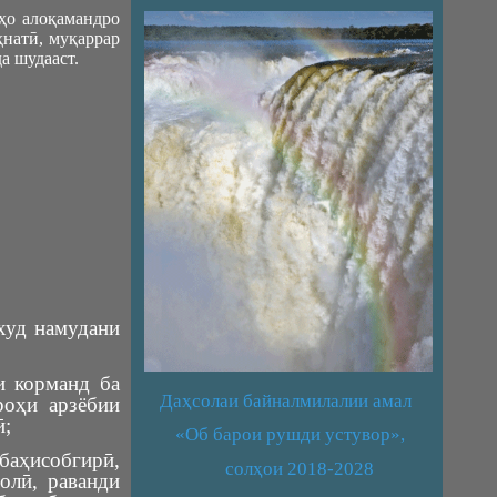
ҳо алоқамандро
ҳнатӣ, муқаррар
а шудааст.
худ намудани
и корманд ба
Даҳсолаи байналмилалии амал
роҳи арзёбии
ӣ;
«Об барои рушди устувор»,
аҳисобгирӣ,
солҳои 2018-2028
олӣ, раванди