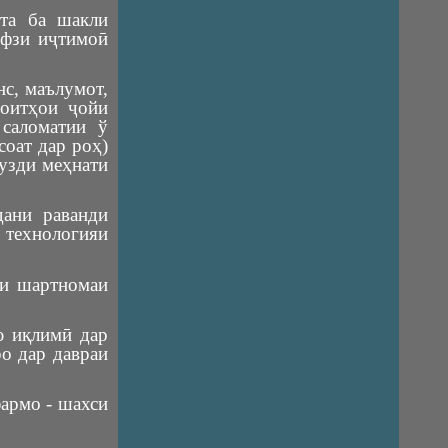
ста ба шакли
ифзи иҷтимоӣ
нс, маълумот,
роитҳои ҷойи
 саломатии ў
соат дар роҳ)
музди меҳнати
ани раванди
 технологияи
си шартномаи
ю иқлимӣ дар
о дар давраи
фармо - шахси