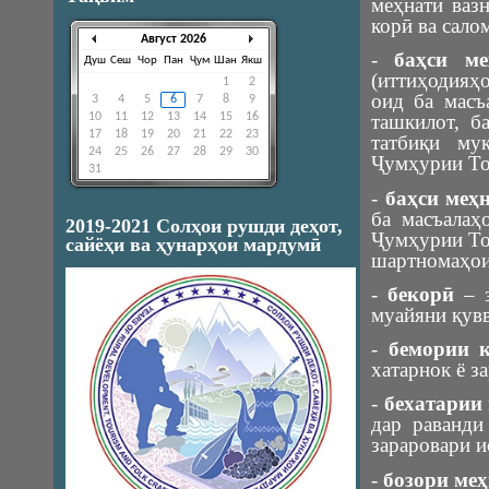
меҳнати ваз
корӣ ва сало
Август 2026
-
баҳси ме
Душ
Сеш
Чор
Пан
Ҷум
Шан
Якш
(иттиҳодияҳо
1
2
оид ба масъ
3
4
5
6
7
8
9
ташкилот, б
10
11
12
13
14
15
16
17
18
19
20
21
22
23
татбиқи му
24
25
26
27
28
29
30
Ҷумҳурии То
31
-
баҳси меҳ
ба масъалаҳ
2019-2021 Солҳои рушди деҳот,
Ҷумҳурии То
сайёҳи ва ҳунарҳои мардумӣ
шартномаҳои
-
бекорӣ
– з
муайяни қувв
-
бемории 
хатарнок ё з
-
бехатарии
дар раванди
зараровари и
-
бозори меҳ