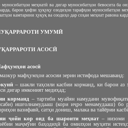
 муносибатҳои меҳнатӣ ва дигар муносибатҳои бевосита ба он
варда, барои ҳифзи ҳуқуқу озодиҳои тарафҳои муносибатҳои ме
атҳои камтарини ҳуқуқ ва озодиҳо дар соҳаи меҳнат равона кард
 МУҚАРРАРОТИ УМУМӢ
МУҚАРРАРОТИ АСОСӢ
Мафҳумҳои асосӣ
 мазкур мафҳумҳои асосии зерин истифода мешаванд:
ркунӣ
– шакли таҳсили касбии корманд, ки барои аз 
оси дигар имконият медиҳад;
ияи корманд
– тартиби муайян намудани мувофиқат
нсаби) ишғолнамудааш (кори иҷро менамудааш) бо 
риҳои вазифавӣ, сатҳи дониш, малака ва тайёрии касб
ияи ҷойи кор оид ба шароити меҳнат
– низоми б
рзёбии маҷмўии баҳодиҳӣ ба омилҳои муҳити истеҳс