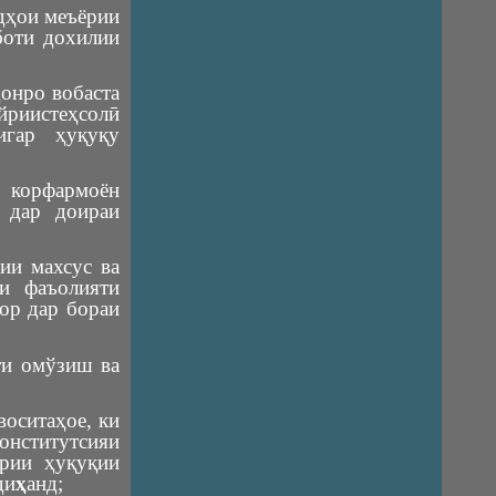
адҳои меъёрии
боти дохилии
онро вобаста
йриистеҳсолӣ
игар ҳуқуқу
 корфармоён
 дар доираи
ии махсус ва
и фаъолияти
дор дар бораи
ти омўзиш ва
воситаҳое, ки
онститутсияи
ёрии ҳуқуқии
ди
ҳ
анд;