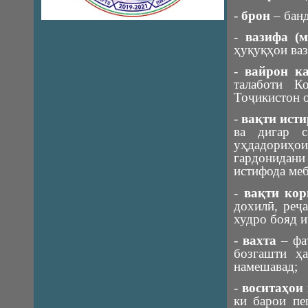
-
брон
– банд
-
вазифа (
ҳуқуқҳои ваз
-
вайрон к
талаботи К
Тоҷикистон о
-
вақти исти
ва дигар с
уҳдадориҳо
гардонидани
истифода меб
-
вақти кор
дохилӣ, реҷ
худро бояд и
-
вахта
– фа
бозгашти ҳ
намешавад;
-
воситаҳои
ки барои пе