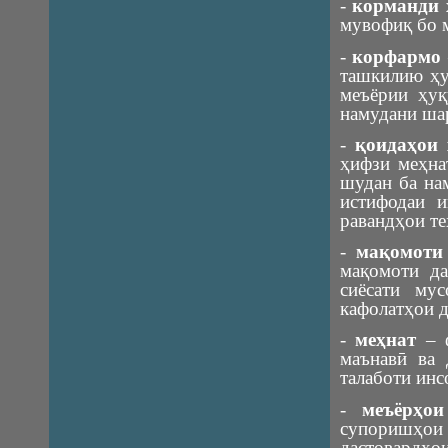
-
корманди 
мувофиқ бо 
-
корфармо
ташкилию ҳу
меъёрии ҳуқ
намудани ша
-
қоидаҳои 
ҳифзи меҳна
шудан ба на
истифодаи и
равандҳои те
-
мақомоти
мақомоти да
сиёсати му
кафолатҳои д
-
меҳнат
– ф
маънавӣ ва 
талаботи инс
-
меъёрҳои
супоришҳо
дастовардҳо