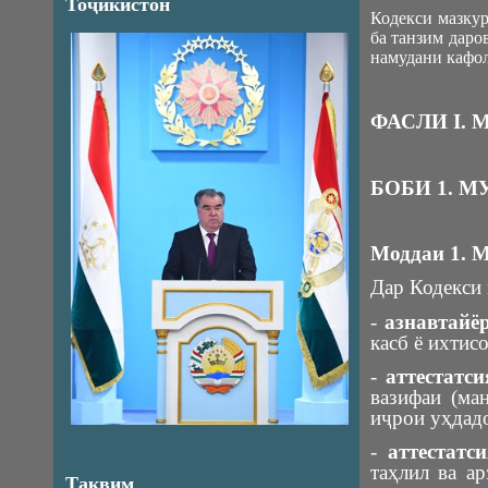
Тоҷикистон
Кодекси мазкур
ба танзим даро
намудани кафол
ФАСЛИ I.
БОБИ 1. 
Моддаи 1. 
Дар Кодекси
-
азнавтайё
касб ё ихтис
-
аттестатс
вазифаи (ма
иҷрои уҳдадо
-
аттестатс
таҳлил ва а
Тақвим