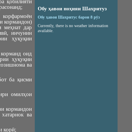
ба қобилияти
расонанд;
Обу ҳавои ноҳияи Шахритуз
 корфармоён
Обу ҳавои Шахритус барои 8 рӯз
и кормандон)
Currently, there is no weather information
и меҳнат дар
available.
ивӣ, инчунин
рии ҳуқуқии
 корманд оид
ёрии ҳуқуқии
созишнома ва
бот ба қисми
сири омилҳои
зи кормандон
 хатарнок ва
и корӣ;