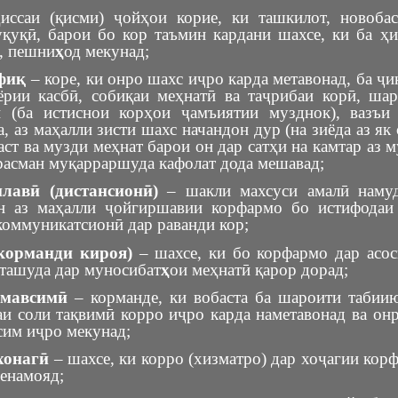
ссаи (қисми) ҷойҳои корие, ки ташкилот, новоба
қуқӣ, барои бо кор таъмин кардани шахсе, ки ба ҳ
, пешни
ҳ
од мекунад;
офиқ
– коре, ки онро шахс иҷро карда метавонад, ба ҷи
йёрии касбӣ, собиқаи меҳнатӣ ва таҷрибаи корӣ, ша
 (ба истиснои корҳои ҷамъиятии музднок), вазъи
, аз маҳалли зисти шахс начандон дур (на зиёда аз як 
ст ва музди меҳнат барои он дар сатҳи на камтар аз 
расман муқарраршуда кафолат дода мешавад;
лавӣ (дистансионӣ)
– шакли махсуси амалӣ намуд
н аз маҳалли ҷойгиршавии корфармо бо истифодаи
оммуникатсионӣ дар раванди кор;
корманди кироя)
– шахсе, ки бо корфармо дар асо
сташуда дар муносибат
ҳ
ои меҳнатӣ қарор дорад;
 мавсимӣ
– корманде, ки вобаста ба шароити табии
и соли тақвимӣ корро иҷро карда наметавонад ва онр
сим иҷро мекунад;
хонагӣ
– шахсе, ки корро (хизматро) дар хоҷагии кор
енамояд;