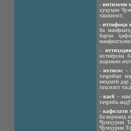
-
интизоми 
ҳуқуқии Ҷум
ташкилот;
-
иттифоқи 
ба манфиатҳ
барои ҳифз
манфиатҳояш
-
иттиҳод
ихтиёрона 
шарикии иҷт
-
ихтисос
– 
таҷрибаи к
меҳнатӣ дар 
таҳсилот тас
-
касб
– наму
таҷриба андў
-
кафолати 
ба корманд 
Ҷумҳурии То
Ҷумҳурии То