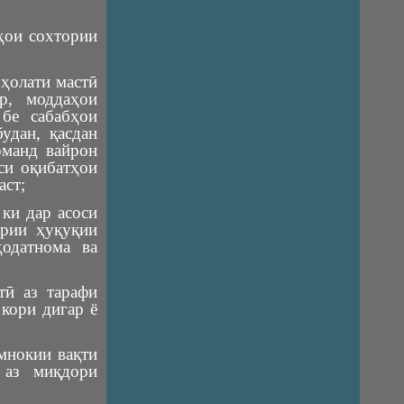
дҳои сохтории
 ҳолати мастӣ
р, моддаҳои
бе сабабҳои
удан, қасдан
рманд вайрон
си оқибатҳои
аст;
ки дар асоси
ёрии ҳуқуқии
ҳодатнома ва
ӣ аз тарафи
 кори дигар ё
мнокии вақти
 аз миқдори