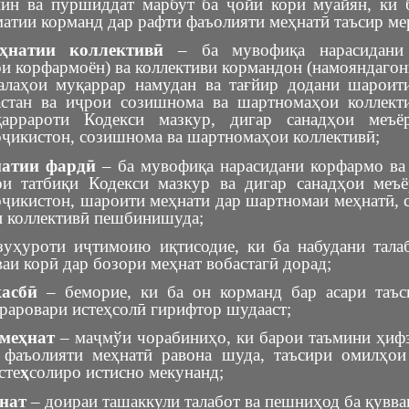
нин ва пуршиддат марбут ба ҷойи кори муайян, ки 
матии корманд дар рафти фаъолияти меҳнатӣ таъсир ме
ҳнатии коллективӣ
– ба мувофиқа нарасидани
и корфармоён) ва коллективи кормандон (намояндагон
алаҳои муқаррар намудан ва тағйир додани шароит
астан ва иҷрои созишнома ва шартномаҳои коллект
қаррароти Кодекси мазкур, дигар санадҳои меъё
ҷикистон, созишнома ва шартномаҳои коллективӣ;
натии фардӣ
– ба мувофиқа нарасидани корфармо ва
ои татбиқи Кодекси мазкур ва дигар санадҳои меъ
ҷикистон, шароити меҳнати дар шартномаи меҳнатӣ, 
 коллективӣ пешбинишуда;
уҳуроти иҷтимоию иқтисодие, ки ба набудани тала
аи корӣ дар бозори меҳнат вобастагӣ дорад;
касбӣ
– беморие, ки ба он корманд бар асари таъ
араровари истеҳсолӣ гирифтор шудааст;
 меҳнат
– маҷмўи чорабиниҳо, ки барои таъмини ҳиф
 фаъолияти меҳнатӣ равона шуда, таъсири омилҳои
сте
ҳ
солиро истисно мекунанд;
нат
– доираи ташаккули талабот ва пешниҳод ба қувва