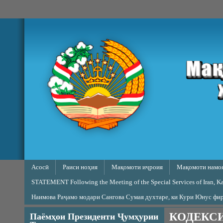
Skip to main content
Main menu
Асосӣ
Раиси ноҳия
Мақомоти иҷроия
Мақомоти намо
STATEMENT Following the Meeting of the Special Services of Iran, Kaz
Наимова Раҷамо модари Сангова Сумая духтаре, ки Кури Юнус фи
КОДЕКС
Паёмҳои Президенти Ҷумҳурии