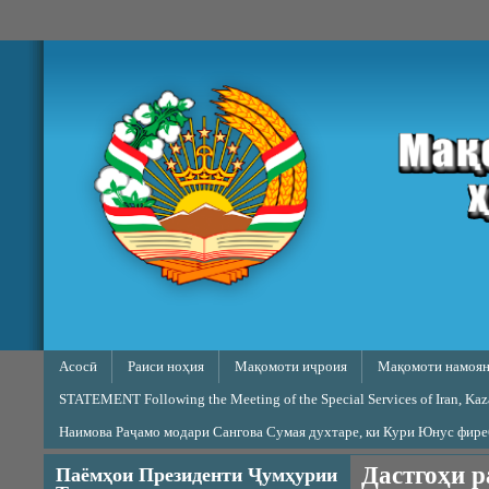
Skip to main content
Main menu
Асосӣ
Раиси ноҳия
Мақомоти иҷроия
Мақомоти намоян
STATEMENT Following the Meeting of the Special Services of Iran, Kazak
Наимова Раҷамо модари Сангова Сумая духтаре, ки Кури Юнус фир
Дастгоҳи р
Паёмҳои Президенти Ҷумҳурии