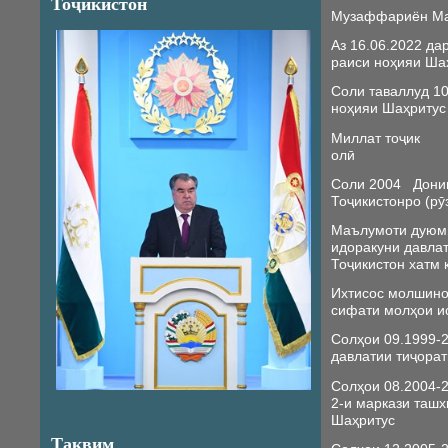
Тоҷикистон
Музаффариён Ма
Аз 16.06.2022 да
раиси ноҳияи Ша
Соли таваллуд
ноҳияи Шаҳритус
Миллат т
олӣ
Соли 2004 Дониш
Тоҷикистонро (рӯ
Маълумоти дуюм 
идоракуни давла
Тоҷикистон хатм 
Ихтисос молшино
сифати молҳои и
Солҳои 09.1999
давлатии тиҷора
Солҳои 08.2004
2-и маркази таш
Шаҳритус
Тақвим