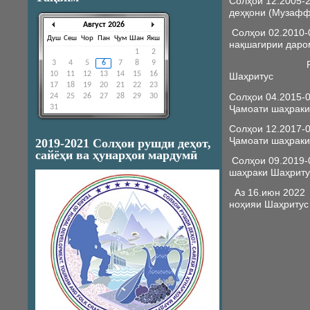
Солҳои 12.2005
деҳқони (Музафф
Август 2026
Солҳои 02.2010-
Душ
Сеш
Чор
Пан
Ҷум
Шан
Якш
нақшагирии даро
1
2
3
4
5
6
7
8
9
Раёсати м
10
11
12
13
14
15
16
Шаҳритус
17
18
19
20
21
22
23
Солҳои 04.2015-
24
25
26
27
28
29
30
31
Ҷамоати шаҳраки
Солҳои 12.2017-
Ҷамоати шаҳраки
2019-2021 Солҳои рушди деҳот,
сайёҳи ва ҳунарҳои мардумӣ
Солҳои 09.2019-
шаҳраки Шаҳриту
Аз 16.июн 2022
ноҳияи Шаҳритус