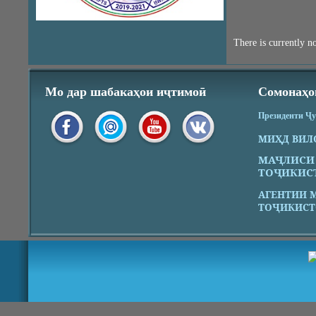
There is currently no
Мо дар шабакаҳои иҷтимоӣ
Сомонаҳо
Президенти Ҷ
МИҲД ВИЛ
МАҶЛИСИ
ТОҶИКИС
АГЕНТИИ 
ТОҶИКИСТ