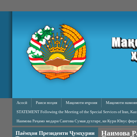
Skip to main content
Main menu
Асосӣ
Раиси ноҳия
Мақомоти иҷроия
Мақомоти намоян
STATEMENT Following the Meeting of the Special Services of Iran, Kazak
Наимова Раҷамо модари Сангова Сумая духтаре, ки Кури Юнус фир
Наимова Р
Паёмҳои Президенти Ҷумҳурии