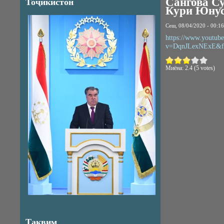
Сангова Су
Тоҷикистон
Кури Юнус
Сеш, 08/04/2020 - 00:16
https://www.youtub
v=DqnJLexNExE&fe
Миёна:
2.4
(
5
votes)
Тақвим