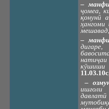
–
манфи
ҷомеа, к
қонунӣ 
ҳангоми 
мешавад
–
манф
дигаре
бавосит
натиҷаи 
кӯшиши 
11.03.10
–
озму
ишғоли
давлат
мутоби
мансаби 