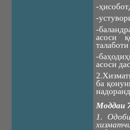
-ҳисобот
-устувор
-баланд
асоси қ
талаботи
-баҳоди
асоси да
2.Хизмат
ба қонун
надоранд
Моддаи 
1. Одоб
хизмат