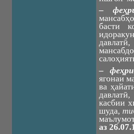
–
феҳр
мансабҳо
басти к
идоракун
давлатӣ
мансабд
салоҳият
–
феҳр
ягонаи м
ва ҳайат
давлатӣ
касбии х
шуда,
ти
маълумот
аз
26
.0
7
.