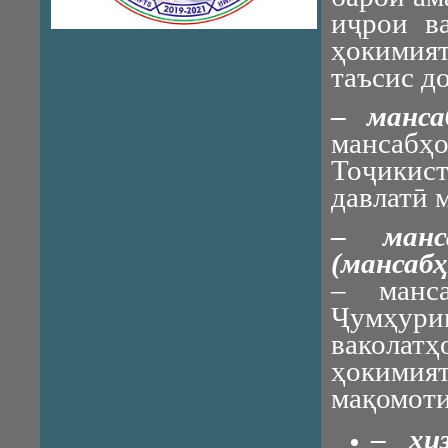
иҷрои в
ҳокимият
таъсис д
–
манс
мансабҳо
Тоҷикис
давлатӣ 
–
ман
(мансабҳ
– манс
Ҷумҳур
вакола
ҳокимият
мақомоти
–
хи