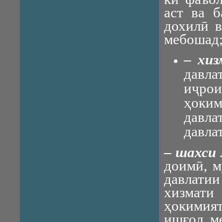
аст ва б
дохилӣ 
мебошад
–
хиз
давла
иҷрои
ҳоким
давла
давла
–
шахси 
доимӣ, м
давлатии
хизмат
ҳокимият
ишғол м