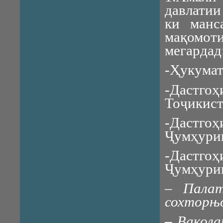
давлатии
ки манс
мақомоти
мегардад
-Ҳукумат
-Дастг
Тоҷикист
-Дастг
Ҷумҳурии
-Дастго
Ҷумҳурии
–
Пала
сохтор
њ
–
Вакола