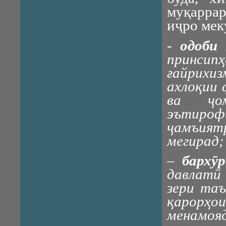
муқаррар
иҷро мек
-
одоби
принсип
ғайрихиз
ахлоқии 
ва ҷом
эътирофш
ҷамъиятр
мегирад;
–
бархӯ
давлатӣ 
зери та
қарорҳо
менамоя