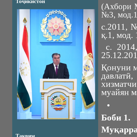
Тоҷикистон
(Ахбори 
№3, мод.1
с.2011, 
қ.1, мод.
с. 2014
25.12.201
Қонуни м
давлатӣ
хизматч
муайян м
Боби 1.
Муқарра
Тақвим