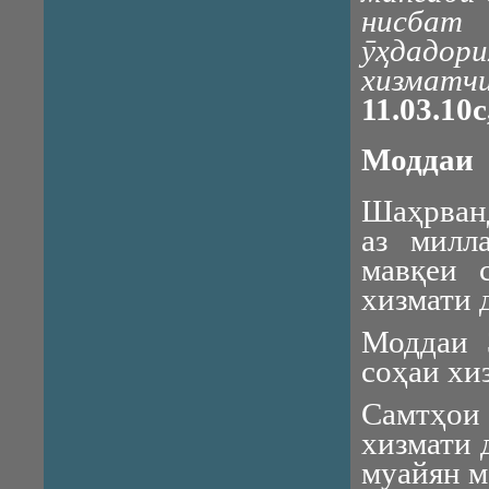
нисбат 
ӯҳдадор
хизматч
11.03.10
Моддаи 2
Шаҳрван
аз милла
мавқеи 
хизмати 
Моддаи 
соҳаи хи
Самтҳои
хизмати 
муайян м