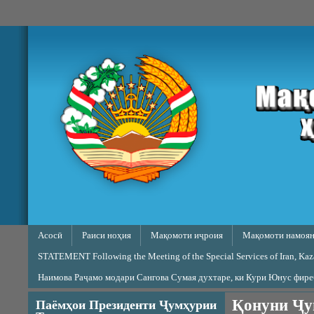
Skip to main content
Main menu
Асосӣ
Раиси ноҳия
Мақомоти иҷроия
Мақомоти намоян
STATEMENT Following the Meeting of the Special Services of Iran, Kazak
Наимова Раҷамо модари Сангова Сумая духтаре, ки Кури Юнус фир
Қонуни Ҷу
Паёмҳои Президенти Ҷумҳурии