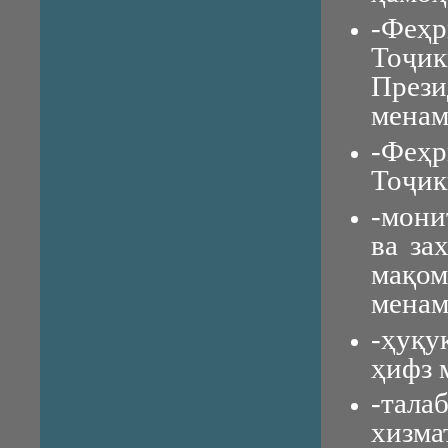
-Феҳ
Тоҷи
През
менам
-Феҳ
Тоҷик
-мони
ва за
мақом
менам
-ҳуқу
ҳифз 
-тала
хизма