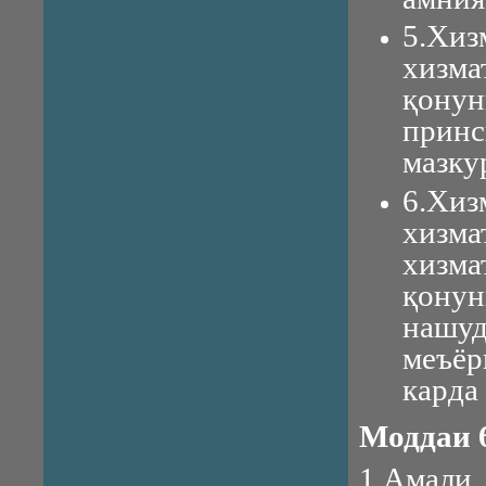
5.Хиз
хиз
қонун
прин
мазку
6.Хиз
хизма
хизма
қону
нашу
меъёр
карда
Моддаи 
1.Амали