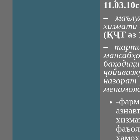
11.03.10
–
маъл
хизмати 
(ҚҶТ аз 
–
тарти
мансабҳ
баҳоди
ҷойивазк
назора
менамоя
-фар
азна
хизм
фаъол
ҳамоҳ