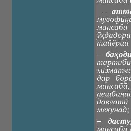
–
атт
мувофиқ
мансаби 
ӯҳдадор
тайёрии 
–
баҳод
тартиби
хизматчи
дар бор
мансабӣ
пешбини
давлат
мекунад;
–
даст
мансаби 