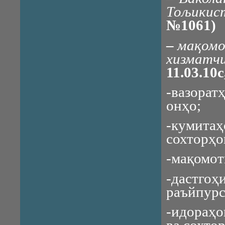
То
љ
икис
№1061)
–
мақомо
хизматч
11.03.10
-вазора
онҳо;
-кумита
сохторҳо
-мақомот
-дастго
раъйпурс
-идораҳ