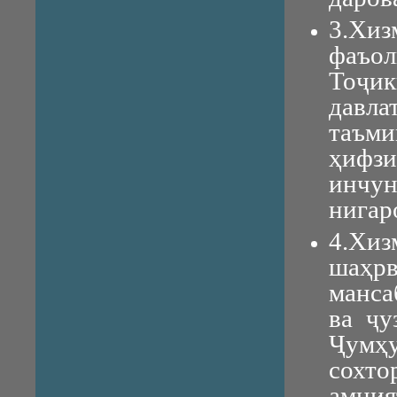
3.Хи
фаъо
Тоҷик
давл
таъми
ҳифзи
инчу
нигар
4.Хиз
шаҳр
манса
ва ҷу
Ҷумҳ
сохто
амния