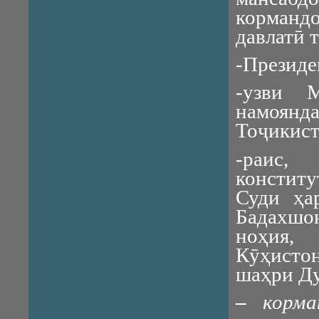
корман
давлатӣ 
-Президе
-узви 
намоян
Тоҷикист
-раис,
конститу
Суди ҳа
Бадахшон
ноҳия,
Кӯҳистон
шаҳри Д
–
корма