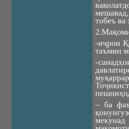
ваколатд
мешавад,
тобеъ ва
2.Мақоми
-иҷрои Қ
таъмин м
-санад
давлат
муқарр
Тоҷикис
пешниҳод
– ба фа
қонунгуз
мекунад
мақомот