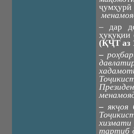
ҷумҳур
менамоя
– дар д
ҳуқуқии 
(ҚҶТ аз 
–
роҳба
давлати
хадамот
Тоҷики
Презид
менамоя
–
якҷоя
Тоҷики
хизмати
тартиб д