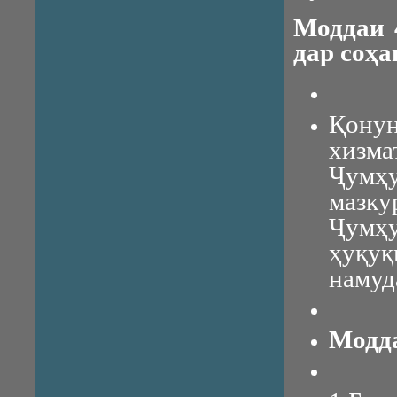
Моддаи 
дар соҳа
Қонун
хизма
Ҷумҳу
мазку
Ҷумҳ
ҳуқуқ
намуд
Модда