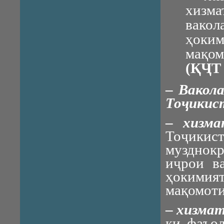
хизма
вако
ҳоким
мақом
(ҚҶТ 
–
Вакол
Тоҷикис
–
хизма
Тоҷикист
музднок
иҷрои в
ҳокимият
мақомоти
–
хизмат
ки фаъол