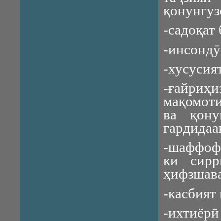
қонунгуз
-садоқат
-инсондӯ
-хусусия
-ғайри
мақомоти
ва қон
гардидаа
-шаффофи
ки сирр
ҳифзшава
-касбият
-ихтиёрӣ