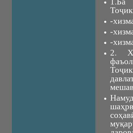
1.Ба
Тоҷик
-хизм
-хизм
-хизм
2. Х
фаъо
Тоҷик
давла
мешав
Наму
шаҳрв
соҳа
муқар
даров