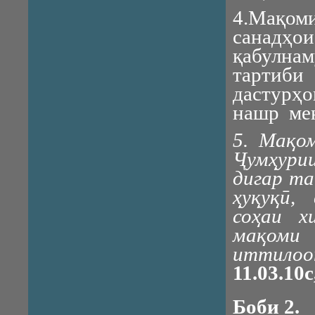
4.Мақом
санадҳои
қабулна
тартиби
дастурҳо
нашр ме
5. Мақо
Ҷумҳурии
дигар т
ҳуқуқӣ,
соҳаи х
мақоми 
иттилоо
11.03.10
Боби 2.