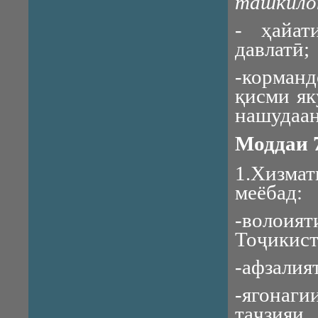
ташкило
- ҳайат
давлатӣ;
-корман
қисми як
нашудаан
Моддаи 
1.Хизма
меёбад:
-волоия
Тоҷикист
-афзалия
-ягонаги
таҷзия