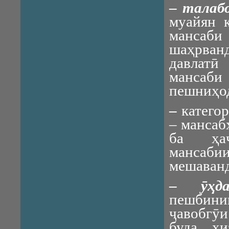
–
талаб
муайян 
мансаби 
шаҳрван
давлатӣ
мансаби
пешниҳод
–
катего
– мансаб
ба ҳаҷ
мансаби
мешаванд
–
ӯҳд
пешбин
ҷавобгӯи
буда, х