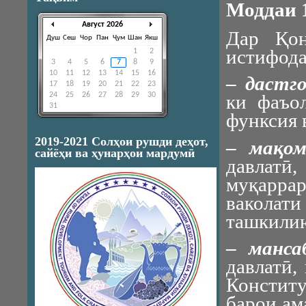
Моддаи 
Август 2026
Дар Қон
Душ
Сеш
Чор
Пан
Ҷум
Шан
Якш
истифода
1
2
3
4
5
6
7
8
9
10
11
12
13
14
15
16
–
дастг
17
18
19
20
21
22
23
24
25
26
27
28
29
30
ки фаъо
31
функсия 
2019-2021 Солҳои рушди деҳот,
–
мақом
сайёҳи ва ҳунарҳои мардумӣ
давлат
муқарр
вакола
ташкилию
–
манса
давлатӣ,
Конститу
барои ам