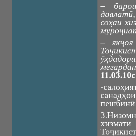
–
баро
давлатӣ,
соҳаи хи
муроҷиа
–
якҷо
Тоҷикист
ӯҳдадор
мегарда
11.03.10
-салоҳи
санадҳо
пешбинӣ 
3.Низомн
хизмат
Тоҷикист