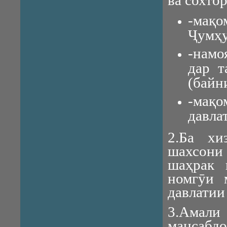
ва сохто
-мақо
Ҷумҳу
-намо
дар т
(байн
-мақ
давла
2.Ба хи
шахсони
шаҳрак 
номгӯи 
давлатии
3.Амал
мансабд