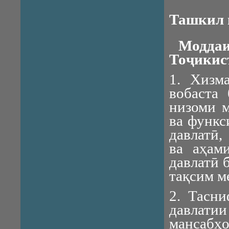
Ташкил в
Моддаи
Тоҷикис
1. Хизм
вобаста
низоми м
ва функс
давлатӣ,
ва аҳам
давлатӣ 
тақсим м
2. Тасни
давлат
мансабҳо