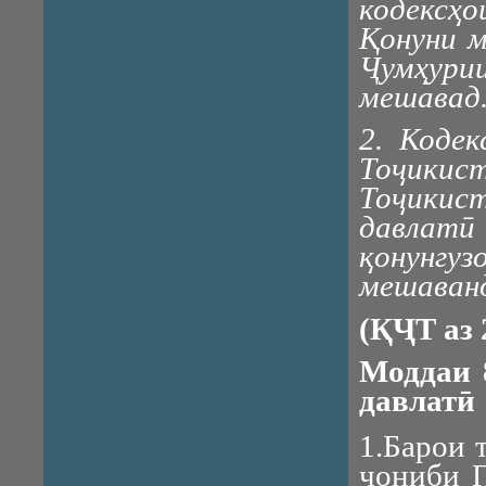
кодексҳ
Қонуни м
Ҷумҳур
мешавад
2. Коде
Тоҷикис
Тоҷикист
давлат
қонунгуз
мешаван
(ҚҶТ аз
Моддаи 
давлатӣ
1.Барои 
ҷониби 