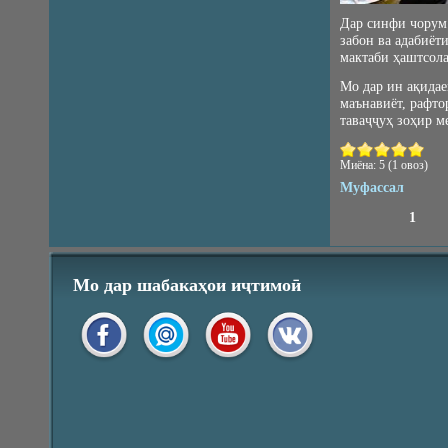
Дар синфи чорум
забон ва адабиёт
мактаби ҳаштсола
Мо дар ин ақидае
маънавиёт, рафто
таваҷҷуҳ зоҳир м
Миёна:
5
(
1
овоз)
Муфассал
1
Pages
Мо дар шабакаҳои иҷтимоӣ