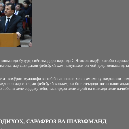
нишманди бузург, сиёсатмадори варзида С.Ятимов имрӯз китоби сарида
ахтона, дар саҳифаҳои фейсбукӣ ҳам намунаҳои он ҷой дода мешаванд, к
е аз вохӯрии муаллифи китоб бо як шахси хеле самимиву паҳлавони но
ҳлавон дар саҳифаи фейсбукӣ хондам, ки бо истеъдоди хосаи нависандаг
о забони хеле соддаву зебо, тасвирҳои хеле аҷоиб ва мақсади хеле наҷиб
ОДИХОҲ, САРАФРОЗ ВА ШАРАФМАНД