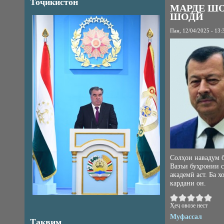
Тоҷикистон
МАРДЕ ШО
ШОДӢ
Пан, 12/04/2025 - 13:
Солҳои навадум б
Вазъи буҳронии с
академӣ аст. Ба 
кардани он.
Ҳеҷ овозе нест
Муфассал
Тақвим