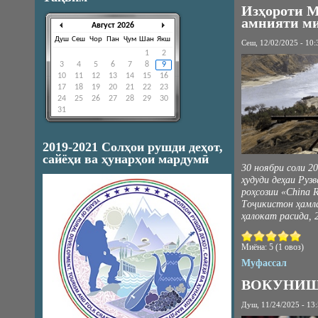
Изҳороти М
амнияти м
Август 2026
Душ
Сеш
Чор
Пан
Ҷум
Шан
Якш
Сеш, 12/02/2025 - 10:
1
2
3
4
5
6
7
8
9
10
11
12
13
14
15
16
17
18
19
20
21
22
23
24
25
26
27
28
29
30
31
2019-2021 Солҳои рушди деҳот,
сайёҳи ва ҳунарҳои мардумӣ
30 ноябри соли 2
ҳудуди деҳаи Руз
роҳсозии «China 
Тоҷикистон ҳамла
ҳалокат расида, 
Миёна:
5
(
1
овоз)
Муфассал
ВОКУНИ
Душ, 11/24/2025 - 13