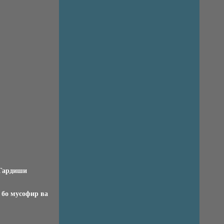
«Гардиши
 бо мусофир ва