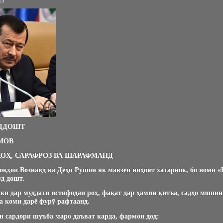
13
ЁДДОШТ
МОВ
ХОҲ, САРАФРОЗ ВА ШАРАФМАНД
қҳои Вознавд ва Деҳи Рӯшон як мавзеи ниҳоят хатарнок, бо номи 
д дошт.
 ки дар муддати истифодаи роҳ, фақат дар ҳамин қитъа, садҳо мошин
а коми дарё фурӯ рафтаанд.
н сардори шуъба маро даъват карда, фармон дод: