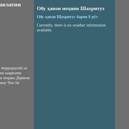
авлатии
Обу ҳавои ноҳияи Шахритуз
Обу ҳавои Шахритус барои 8 рӯз
Currently, there is no weather information
available.
и террористӣ аз
они ширкати
и ноҳияи Дарвози
мии Чин ба