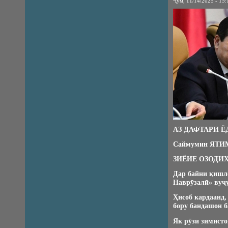
Ҷум, 11/14/2025 - 15:
АЗ ДАФТАРИ 
Саймумин ЯТИ
ЗИЁИЕ ОЗОДИ
Дар байни қишло
Наврӯзалӣ» вуҷу
Ҳисоб кардаанд,
бору бандашон б
Як рӯзи зимисто