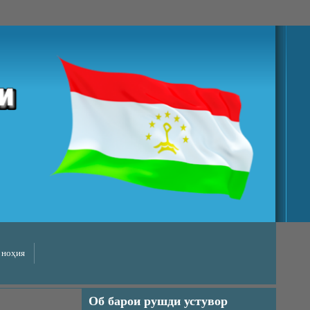
 ноҳия
Об барои рушди устувор