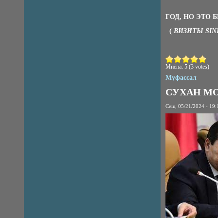
ГОД, НО ЭТО
(
ВИЗИТЫ SIN
Миёна:
5
(
3
votes)
Муфассал
СУХАН МО
Сеш, 05/21/2024 - 19: