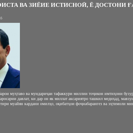
ИСТА ВА ЗИЁИЕ ИСТИСНОӢ, Ё ДОСТОНИ 
35
арои муҳтаво ва мундариҷаи тафаккури миллии тоҷикон имтиҳони бузур
аросарии давлат, ки дар он як миллат аксариятро ташкил медиҳад, мавзу
хотири муайян кардани омилҳо, оқибатҳои фоҷиабарангез ва эҳтимоли ми