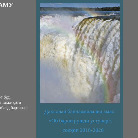
ҒАМУ
г буд.
и таҳқиқоти
нбаъд бартараф
Даҳсолаи байналмилалии амал
«Об барои рушди устувор»,
солҳои 2018-2028