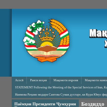
Skip to main content
Main menu
Асосӣ
Раиси ноҳия
Мақомоти иҷроия
Мақомоти намо
STATEMENT Following the Meeting of the Special Services of Iran, Kaz
Наимова Раҷамо модари Сангова Сумая духтаре, ки Кури Юнус фи
Боздидҳо
Паёмҳои Президенти Ҷумҳурии