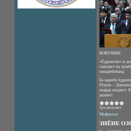
ВОКУНИШ
«Ёддоштҳо»-и до
гаштааст ва хушб
хонданбобанд.
Ба қариби ёддошт
Рӯшон – Девлохпа
оварда шудааст. Б
додааст.
Ҳеҷ овозе нест
Муфассал
ЗИЁИЕ ОЗ