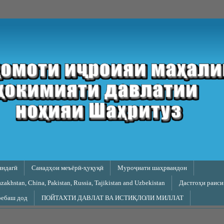
яндагӣ
Санадҳои меъёрӣ-ҳуқуқӣ
Муроҷиати шаҳрвандон
akhstan, China, Pakistan, Russia, Tajikistan and Uzbekistan
Дастгоҳи раиси
ребаш дод
ПОЙТАХТИ ДАВЛАТ ВА ИСТИҚЛОЛИ МИЛЛАТ