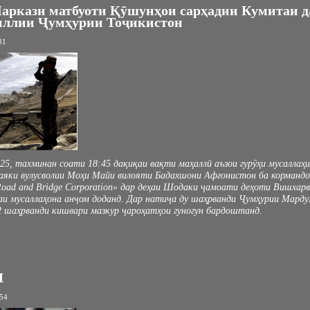
аркази матбуоти Қӯшунҳои сарҳадии Кумитаи д
иллии Ҷумҳурии Тоҷикистон
31
025, тахминан соати 18:45 дақиқаи вақти маҳаллӣ аъзои гурӯҳи мусаллаҳ
ваяки вулусволии Моҳи Майи вилояти Бадахшони Афғонистон ба корманд
Road and Bridge Corporation» дар деҳаи Шодаки ҷамоати деҳоти Вишхарв
и мусаллаҳона анҷом доданд. Дар натиҷа ду шаҳрванди Ҷумҳурии Марду
2 шаҳрванди кишвари мазкур ҷароҳатҳои гуногун бардоштанд.
Ш
:54