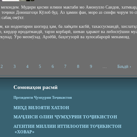
 мехондем. Мудири қисми илмии мактаби мо Амонулло Саидов, хатмкар
и тоҷики Донишгоҳи Кӯлоб буд. Аз ҳамин фан, моро аз синфи чорум то 
 сабақ омӯхт.
м, ки нодонтарин шогирд ҳам, ба лаёқати касбӣ, тахассусмандӣ, хислат
р, кирдор иродатмандӣ, тарзи корбарӣ, шеваи ҳаракот ва либоспӯшии м
екунад. Ӯро меомӯзад. Арзёбӣ, баҳогузорӣ ва хулосабарорӣ менамояд.
2
3
4
5
6
7
8
9
…
Баъдӣ ›
Сомонаҳои расмӣ
Президенти Ҷумҳурии Тоҷикистон
МИҲД ВИЛОЯТИ ХАТЛОН
МАҶЛИСИ ОЛИИ ҶУМҲУРИИ ТОҶИКИСТОН
АГЕНТИИ МИЛЛИИ ИТТИЛООТИИ ТОҶИКИСТОН
«ХОВАР»