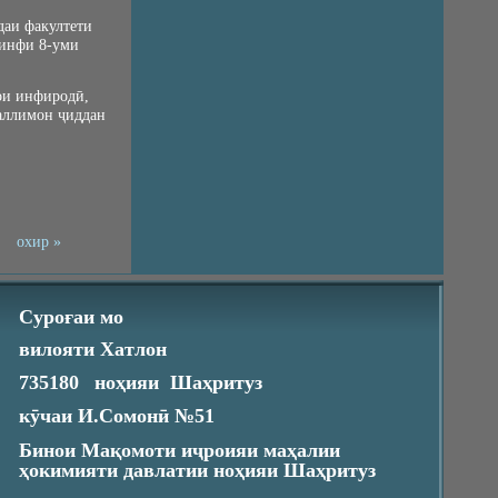
даи факултети
синфи 8-уми
ҳои инфиродӣ,
уаллимон ҷиддан
охир »
Суроғаи мо
вилояти Хатлон
735180
ноҳияи Шаҳритуз
кӯчаи
И.Сомонӣ №51
Бинои Мақомоти иҷроияи маҳалии
ҳокимияти давлатии ноҳияи Шаҳритуз