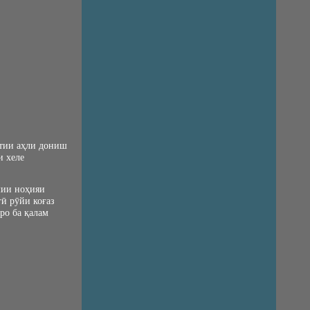
стии аҳли дониш
и хеле
мии ноҳияи
ӣ рӯйи коғаз
еро ба қалам