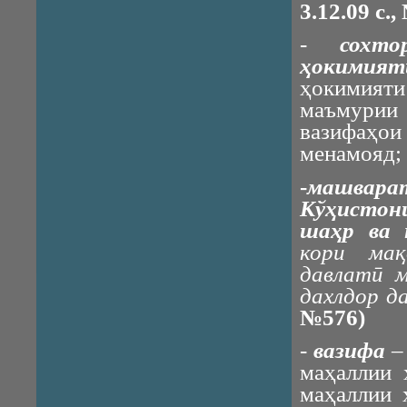
3.12.09
с
.
,
-
сохт
ҳокимият
ҳокимият
маъмурии
вазифаҳо
менамояд;
-
машвара
Кўҳистон
шаҳр ва 
кори мақ
давлатӣ м
дахлдор д
№576)
-
вазифа
–
маҳаллии 
маҳаллии 