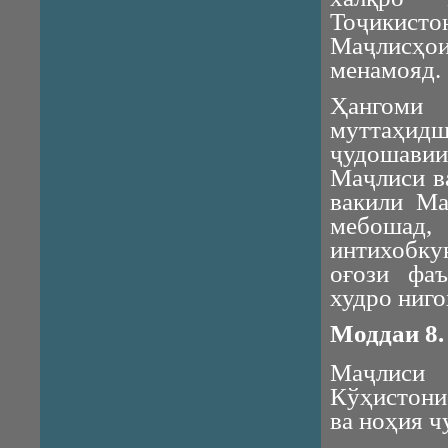
Тоҷикист
Маҷлисҳо
менамояд.
Ҳангоми
муттаҳид
ҷудошави
Маҷлиси в
вакили Ма
мебоша
интихобку
оғози фаъ
худро ниго
Моддаи 8.
Маҷлиси
Кўҳистони
ва ноҳия ч