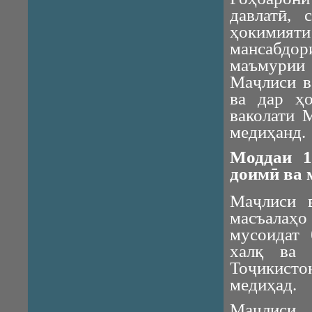
давлатӣ, 
ҳокимият
мансабдо
маъмурии
Маҷлиси в
ва дар ҳо
ваколати 
медиҳанд.
Моддаи 1
доимӣ ва 
Маҷлиси 
масъалаҳо
мусоидат 
халқ ва 
Тоҷикисто
медиҳад.
Маҷлиси 