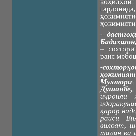
воҳидҳо
гардонид
ҳокимияти
ҳокимияти
-
дастго
Бадахшон,
– сохтори
раис мебо
-
сохтор
ҳокимия
Мухтори 
Душанбе,
иҷроияи 
идоракуни
қарор над
раиси Ви
вилоят, ш
таъин ва 