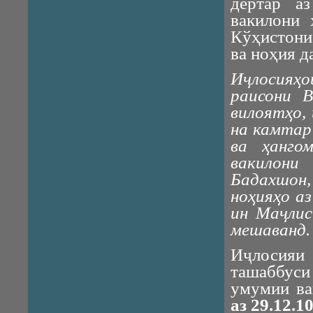
дертар а
вакилони 
Кўҳистони
ва ноҳия д
И
ҷ
лосия
раисони 
вилоя
тҳо,
на камтар 
ва ҳанго
вакилон
Бадахшон
ноҳияҳо аз
ин Маҷлис
мешаванд.
Иҷлосияи
ташаббус
умумии ва
аз 29.12.1