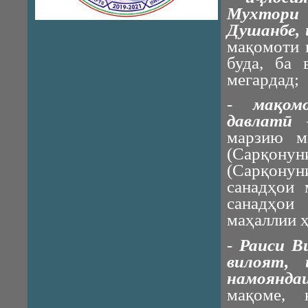
Мухтори 
Душанбе, 
мақомоти 
буда, ба 
мегардад;
-
мақом
давлатӣ
–
марзию м
(Сарқону
(Сарқонун
санадҳои 
санадҳои
маҳаллии 
-
Раиси В
вилоят,
намоянда
мақоме, 