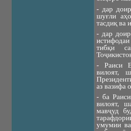
- дар дои
шуғли аҳо
тасдиқ ва 
- дар дои
истифодаи
тибқи с
Тоҷикисто
- Раиси 
вилоят, 
Президент
аз вазифа 
- ба Раис
вилоят, 
мавҷуд бу
тарафдор
умумии ва