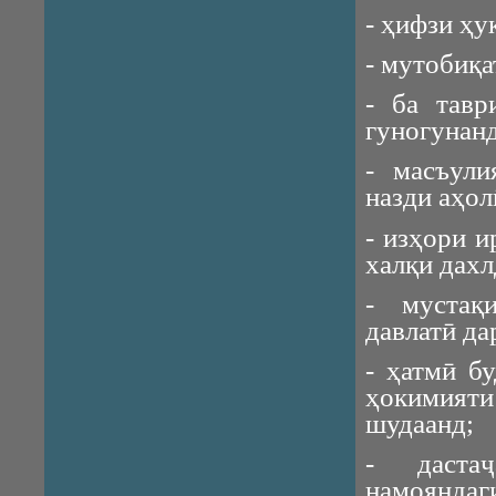
- ҳифзи ҳу
- мутобиқа
- ба тавр
гуногунанд
- масъули
назди аҳол
- изҳори 
халқи дахл
- мустақ
давлатӣ да
- ҳатмӣ б
ҳокимияти 
шудаанд;
- даста
намояндаг