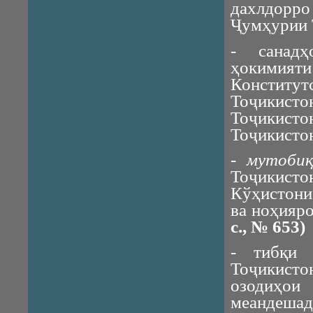
дахлдорро
Ҷумҳурии 
- санадҳ
ҳокимияти
Консти
Тоҷикист
Тоҷикисто
Тоҷикисто
-
мутоби
Тоҷикист
Кўҳистони
ва ноҳияро
с
.,
№
653)
- тибқи 
Тоҷикис
озодиҳои
меандешад