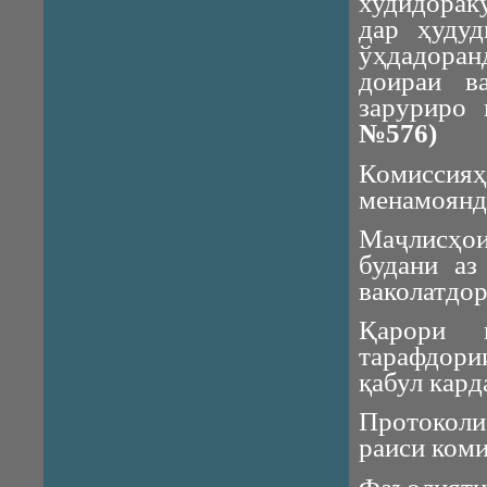
худидорак
дар ҳудуд
ўҳдадоран
доираи в
заруриро 
№576)
Комиссия
менамоянд
Маҷлисҳо
будани а
ваколатдо
Қарори 
тарафдори
қабул кард
Протоколи
раиси коми