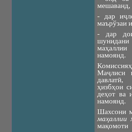
мешаванд, 
- дар иҷл
маърўзаи и
- дар до
шунидани
маҳаллии
намоянд.
Комиссия
Маҷлиси 
давлатӣ,
ҳизбҳои с
деҳот ва 
намоянд.
Шахсони 
маҳаллии 
мақомоти