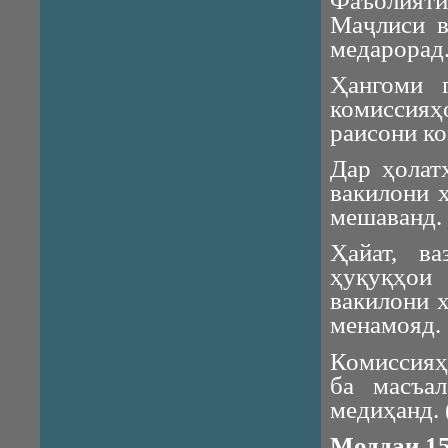
Фаъолият
Маҷлиси в
медарорад
Ҳангоми 
комиссия
раисони к
Дар ҳолат
вакилони 
мешаванд.
Ҳайат, ва
ҳуқуқҳои
вакилони 
менамояд.
Комиссияҳ
ба масъа
медиҳанд.
Моддаи 15