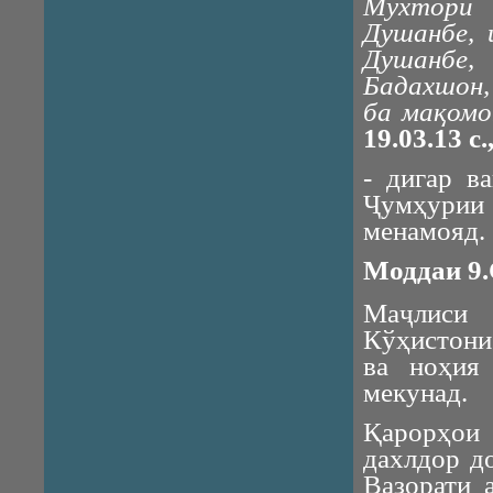
Мухтори 
Душанбе, 
Душанбе,
Бадахшон,
ба мақомо
19.03.13
с.
- дигар в
Ҷумҳурии 
менамояд.
Моддаи 9
Маҷлиси
Кўҳистони
ва ноҳия
мекунад.
Қарорҳои 
дахлдор д
Вазорати 