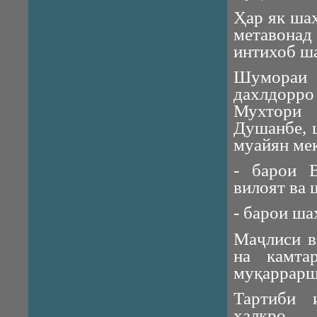
Ҳар як ша
метавонад
интихоб ш
Шумораи
дахлдорр
Мухтори 
Душанбе, 
муайян ме
- барои 
вилоят ва 
- барои ша
Маҷлиси в
на камта
муқаррарш
Тартиби 
халқро 