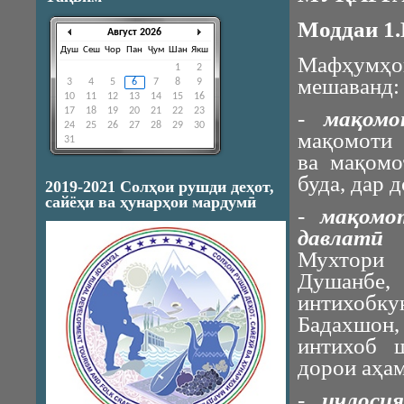
Моддаи 1
Август 2026
Душ
Сеш
Чор
Пан
Ҷум
Шан
Якш
Мафҳумҳо
1
2
мешаванд:
3
4
5
6
7
8
9
10
11
12
13
14
15
16
-
мақомо
17
18
19
20
21
22
23
24
25
26
27
28
29
30
мақомоти 
31
ва мақомо
буда, дар 
2019-2021 Солҳои рушди деҳот,
сайёҳи ва ҳунарҳои мардумӣ
-
мақомо
давлатӣ
-
Мухтори 
Душанбе
интихобк
Бадахшон,
интихоб ш
дорои аҳа
-
иҷлоси