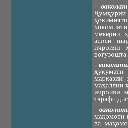
-
ваколат
Ҷумҳурии
ҳокимият
хокимият
меъёрии 
асоси ша
иҷроияи 
вогузошта
-
ваколат
ҳукумати 
марказии
маҳаллии ҳ
иҷроияи м
тарафи ди
-
ваколат
мақомоти 
ва мақомо