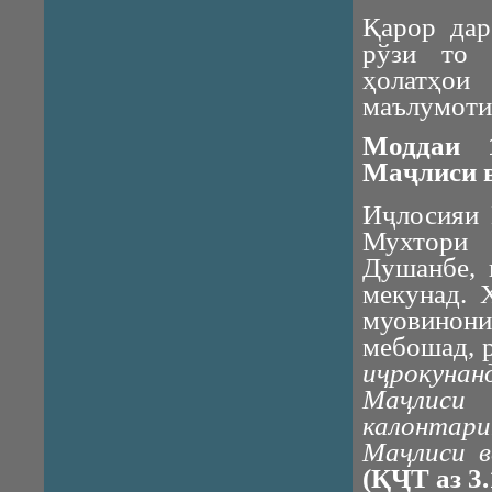
Қарор дар
рўзи то 
ҳолатҳои
маълумоти
Моддаи 1
Маҷлиси 
Иҷлосияи 
Мухтори 
Душанбе, 
мекунад. 
муовинон
мебошад, 
иҷрокунан
Маҷлиси 
калонтари
Маҷлиси в
(ҚҶТ аз 3.