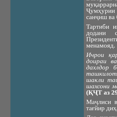
муқаррар
Ҷумҳурии 
санҷиш ва
Тартиби 
додани 
Президе
менамояд.
Ичрои қа
доираи ва
дахлдор 
ташкилот
шакли та
шахсони м
(ҚҶТ аз 29
Маҷлиси в
тағйир диҳ