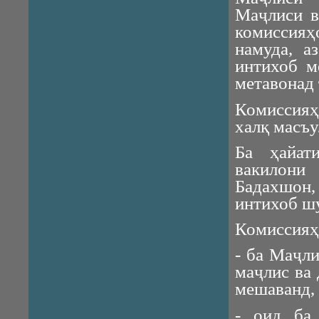
Маҷлиси в
комиссия
намуда, а
интихоб м
метавонад 
Комиссия
халқ масъу
Ба ҳайат
вакилони
Бадахшон,
интихоб ш
Комиссияҳ
- ба Маҷли
маҷлис ва 
мешаванд,
- оид ба