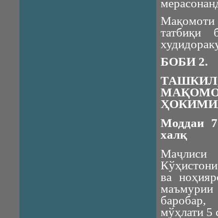
мерасонан
Мақомоти 
татбиқи 
худидораку
БОБИ 2.
ТАШКИ
МАҚОМ
ҲОКИМИ
Моддаи 7
халқ
Маҷлиси
Кўҳистони
ва ноҳияр
маъмурии
баробар,
мўҳлати 5 