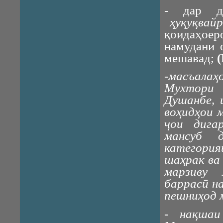
- дар д
ҳуқуқвайр
қоидаҳое
намудани 
мешавад;
(
-масъала
Мухтори 
Душанбе, 
воҳидҳои 
ҷои дига
мансуб 
категори
шаҳрак ва 
марзиву 
баррасӣ н
пешниҳод 
- нақшаи