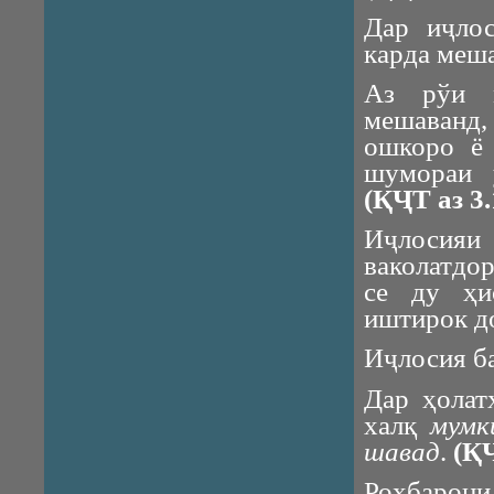
Дар иҷлос
карда меш
Аз рўи м
мешаванд
ошкоро ё
шумораи 
(ҚҶТ аз 3.
Иҷлосияи
ваколатдор
се ду ҳи
иштирок д
Иҷлосия б
Дар ҳолат
халқ
мумк
шавад
.
(ҚҶ
Роҳбарони