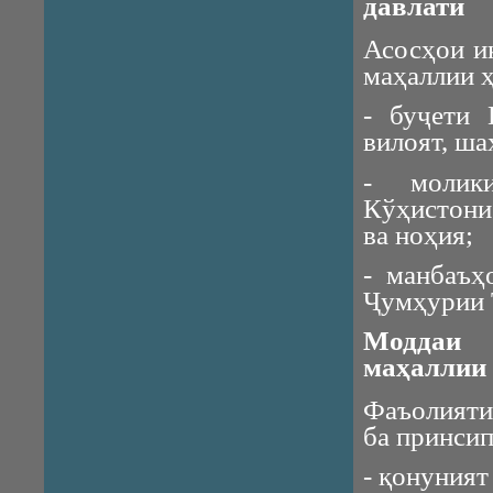
давлатӣ
Асосҳои и
маҳаллии 
- буҷети
вилоят, ша
- молик
Кўҳистони
ва ноҳия;
- манбаъҳ
Ҷумҳурии 
Моддаи 
маҳаллии
Фаъолияти
ба принсип
- қонуният