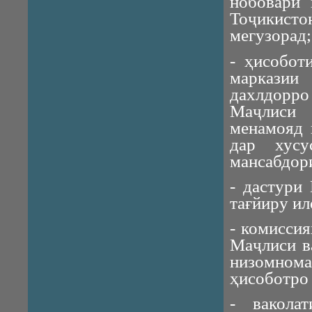
нобоварӣ 
Тоҷикист
мегузорад;
- ҳисобот
марказии
дахлдорр
Маҷлиси 
менамояд 
дар хусу
мансабдор
- дастури
тағйиру и
- комисси
Маҷлиси в
низомном
ҳисоботро
- вакола