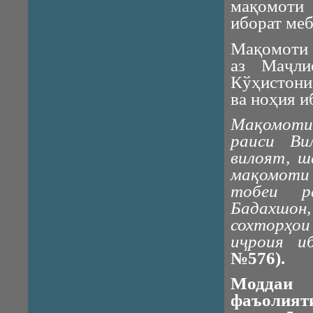
мақомоти
иборат ме
Мақомоти 
аз Маҷли
Кўҳистони
ва ноҳия и
Мақомоти 
раиси Ви
вилоят, ш
мақомоти
тобеи р
Бадахшон,
сохторҳои
иҷроия и
№576).
Моддаи 
фаъолия