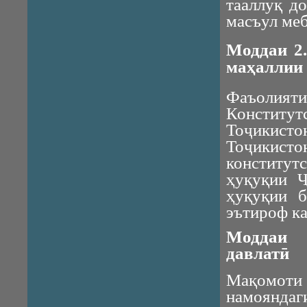
тааллуқ д
масъул м
Моддаи 2
маҳаллии
Фаъолияти
Консти
Тоҷикист
Тоҷикисто
конститут
ҳуқуқии Ҷ
ҳуқуқии б
эътироф ка
Моддаи 
давлатӣ
Мақомоти 
намоянда