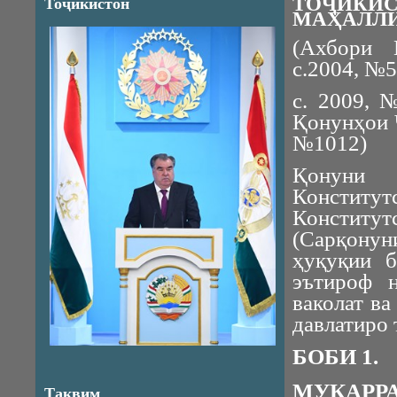
ТОҶИКИС
Тоҷикистон
МАҲАЛЛИ
(Ахбори 
с.2004, №5
с. 2009, 
Қонунҳои Ҷ
№1012)
Қонуни 
Конститут
Конститут
(Сарқону
ҳуқуқии б
эътироф н
ваколат в
давлатиро 
БОБИ 1.
МУҚАРР
Тақвим