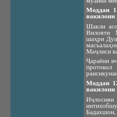
муайян ме
Моддаи 1
вакилони
Шакли асо
Вилояти 
шаҳри Душ
масъалаҳ
Маҷлиси в
Ҷараёни и
протокол
раисикунан
Моддаи 1
вакилони
Иҷлосияи
интихоб
Бадахшон,