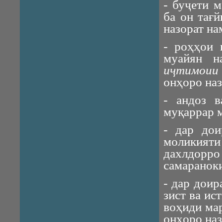
- буҷети 
ба он тағ
назорат на
- роҳҳои
муайян н
и
ҷ
тимоии
онҳоро на
- андоз 
муқаррар 
- дар дои
моликият
дахлдор
самараноки
- дар дои
зист ва ис
воҳиди ма
онҳоро наз