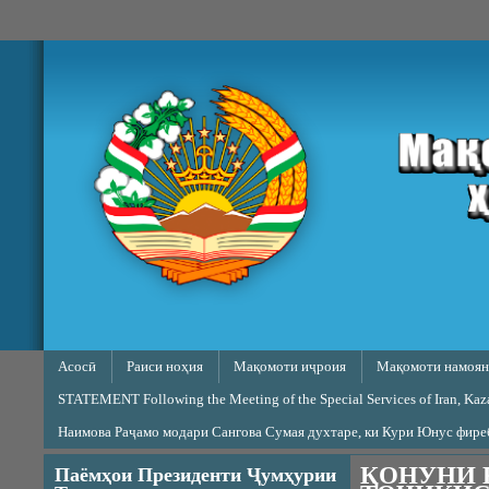
Skip to main content
Main menu
Асосӣ
Раиси ноҳия
Мақомоти иҷроия
Мақомоти намоян
STATEMENT Following the Meeting of the Special Services of Iran, Kazak
Наимова Раҷамо модари Сангова Сумая духтаре, ки Кури Юнус фир
ҚОНУНИ 
Паёмҳои Президенти Ҷумҳурии