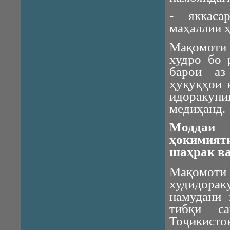
- яккаса
маҳаллии ҳ
Мақомоти 
худро бо 
барои аз
ҳуқуқҳои 
идоракун
медиҳанд.
Моддаи 
ҳокимият
шаҳрак ва
Мақомоти 
худидора
намудани 
тибқи с
Тоҷикисто