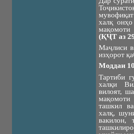
Дар сурат
Тоҷикис
мувофиқат
халқ онҳо
мақомоти 
(ҚҶТ аз 29
Маҷлиси в
изҳорот қа
Моддаи 10
Тартиби г
халқи Ви
вилоят, ш
мақомоти 
ташкил в
халқ, шун
вакилон, 
ташкилиро