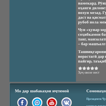
намекард. Рӯя
оҳанги дилове
нохун мезад. Г
даст ва қисма
рубоб нола ме
Чун «ҳунар хо
соҳибкамон бар
танг, манзала
– бар машъалг
Ташвиқгарони 
ворастагӣ дар
пайгир, таъқиб
Ҳеҷ овозе нест
Мо дар шабакаҳои иҷтимоӣ
Сомонаҳо
Президенти Ҷ