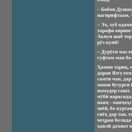
– Бобои Душам
нагирифтаам, 
– Эҳ, хуб одам
тарафи овринг
Акнун шаб тор
рӯз кунӣ!
– Дурӯғи масли
гуфтам ман бо 
Ҳамин тариқ, 
дараи Язгулом 
самти чап, дар
хонаи бузурги
намудор гашт.
чӯбӣ нарасида
панҷ - панҷоҳ
зиёӣ, бо курта
сиёҳ дар тан, 
чеҳраи болида
ҳавлӣ даъват к