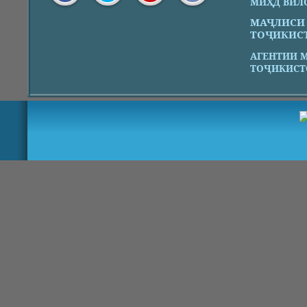
МИҲД ВИЛ
МАҶЛИСИ
ТОҶИКИС
АГЕНТИИ 
ТОҶИКИСТ