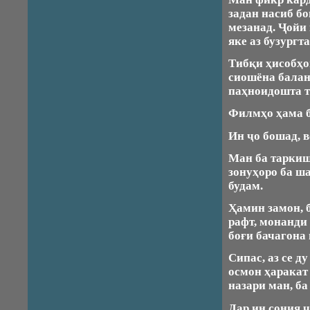
задан насиб б
мезанад. Ҷойи 
яке аз бузург
Тибқи ҳисобҳо
сиошёна балан
паҳноидошта т
Филмҳо ҳама б
Ин ҷо бошад, в
Ман ба таркиш
зонуҳоро ба ш
будам.
Ҳамин замон, 
рафт, монанди 
боғи бачагона
Сипас, аз се д
осмон ҳаракат 
назари ман, ба
Дар ин сония 