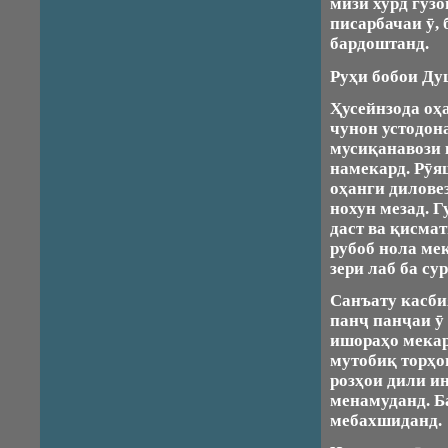
мизи хурд гузо
писарбачаи ӯ,
бардоштанд.
Руҳи бобои Ду
Ҳусейнзода оҳ
чунон устодона
мусиқанавози к
намекард. Рӯя
оҳанги дилове
нохун мезад. Г
даст ва қисма
рубоб нола мек
зери лаб ба су
Санъату касби
панҷ панҷаи ӯ
ишораҳо мекар
мутобиқ торҳо
розҳои дили и
менамуданд. Б
мебахшиданд.