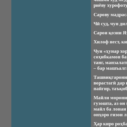
риёву хурофот
Сарову мадрас
Чӣ суд, чун д
Сарои қозии Яз
Хилоф нест, ки
Чун «ҳунар хо
соҳибкамон бар
танг, манзала
– бар машъалг
Ташвиқгарони 
ворастагӣ дар
пайгир, таъқиб
Майли морони 
гузошта, аз он
майл ба лонаи
онҳоро ғизои л
Ҳар киро роҳба