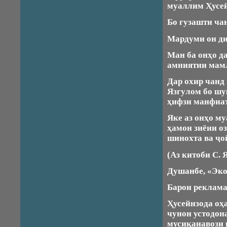
муаллим Ҳусей
Бо гузашти ча
Мардуми он ди
Ман ба онҳо д
амниятии мамл
Дар охир чанд
Язгулом бо шу
ҳифзи манфиат
Яке аз онҳо м
ҳамон зиёии о
шинохта ва ҷо
(Аз китоби С. 
Душанбе, «Эко 
Барои реклама
Ҳусейнзода оҳ
чунон устодона
мусиқанавози к