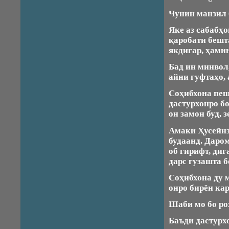
Чунин манзил 
Яке аз сабабҳ
қаробати бешт
якдигар, ҳамин
Бад ин минвол,
айни гуфтаҳо, 
Соҳибхона пеш
дастурхонро б
он замон буд, з
Амаки Ҳусейнз
будаанд. Даро
об гирифт, диг
дарс гузашта 
Соҳибхона ду 
онро бирён кар
Шаби мо бо ро
Баъди дастурх