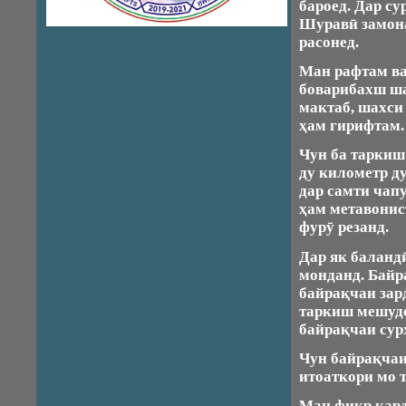
бароед. Дар су
Шуравӣ замона
расонед.
Ман рафтам ва
боварибахш ша
мактаб, шахси
ҳам гирифтам.
Чун ба таркиш
ду километр ду
дар самти чапу
ҳам метавонис
фурӯ резанд.
Дар як баланд
монданд. Байр
байрақчаи зар
таркиш мешуде
байрақчаи сур
Чун байрақчаи
итоаткори мо 
Ман фикр кард