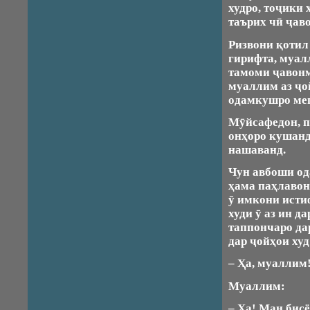
худро, тоҷики 
таърих чӣ ҷаво
Ризвони қотил 
гирифта, муал
тамоми ҷавонм
муаллим аз ҷо
одамкушро ме
Мӯйсафедон, п
онҳоро кушанд
нашаванд.
Чун авбоши од
ҳама паҳлавон
ӯ имкони исти
худи ӯ аз ин д
таппончаро да
дар ҷойҳои ху
– Ҳа, муаллим!
Муаллим:
– Ҳа! Ман бисё