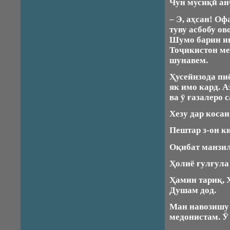
Чун мусиқӣ ан
– Э, аҳсан! О
туву асбобу ов
Шумо барин и
Тоҷикистон ме
шунавем.
Ҳусейнзода пи
як имо кард. А
ва ӯ ғазалеро 
Хезу дар косаи
Пештар з-он ки
Оқибат манзил
Ҳолиё ғулғула 
Ҳамин тариқ, Ҳ
Душам дод.
Ман навозишу 
медонистам. Ӯ