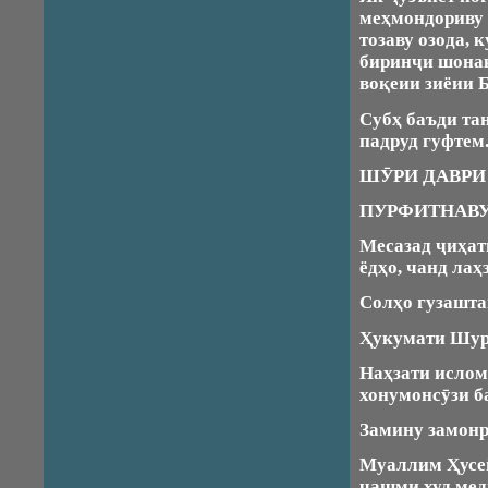
меҳмондориву 
тозаву озода, 
биринҷи шонак
воқеии зиёии 
Субҳ баъди та
падруд гуфтем
ШӮРИ ДАВРИ
ПУРФИТНАВ
Месазад ҷиҳат
ёдҳо, чанд лаҳ
Солҳо гузашта
Ҳукумати Шур
Наҳзати ислом
хонумонсӯзи б
Замину замонр
Муаллим Ҳусейн
чашми худ мед