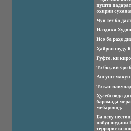
пушти падарат
охирин сухана
Чун теғ ба дас
Наздики Худов
Исо ба раҳе ди
Ҳайрон шуду б
Гуфто, ки киро
То боз, кӣ ӯро
Ангушт макун 
То кас накунад
Ҳусейнзода диг
баромада мера
мебароянд.
Ба неву нестон
нобуд шудани 
террористи он