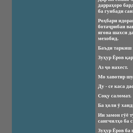
дарраҳоро бар
ба гунбади сан
Роҳбари идора
ботаҷрибаи ван
ягона шахси д
мехобид.
Баъди таркиш ҳ
Зуҳур Ёров қа
Аз ҷо нахест.
Мо хавотир шу
Ду - се каса д
Соқу саломат.
Ба ҳоли ӯ ханд
Ин замон гӯё т
сангчилҳо ба 
Зуҳур Ёров ба