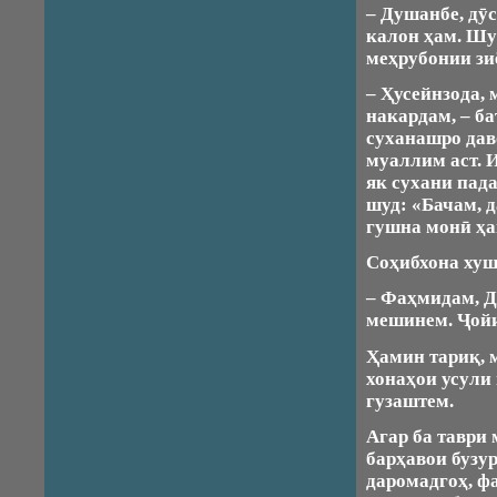
– Душанбе, дӯ
калон ҳам. Шу
меҳрубонии зи
– Ҳусейнзода,
накардам, – б
суханашро дав
муаллим аст. И
як сухани пад
шуд: «Бачам, 
гушна монӣ ҳам
Соҳибхона хуш
– Фаҳмидам, Д
мешинем. Ҷойи
Ҳамин тариқ, 
хонаҳои усули
гузаштем.
Агар ба таври 
барҳавои бузу
даромадгоҳ, фа