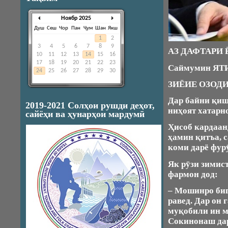
Ноябр 2025
Душ
Сеш
Чор
Пан
Ҷум
Шан
Якш
1
2
3
4
5
6
7
8
9
АЗ ДАФТАРИ
10
11
12
13
14
15
16
17
18
19
20
21
22
23
Саймумин Я
24
25
26
27
28
29
30
ЗИЁИЕ ОЗОД
Дар байни қиш
2019-2021 Солҳои рушди деҳот,
ниҳоят хатарн
сайёҳи ва ҳунарҳои мардумӣ
Ҳисоб кардаанд
ҳамин қитъа, 
коми дарё фур
Як рӯзи зимис
фармон дод:
– Мошинро биг
равед. Дар он
муқобили ин м
Сокинонаш дар