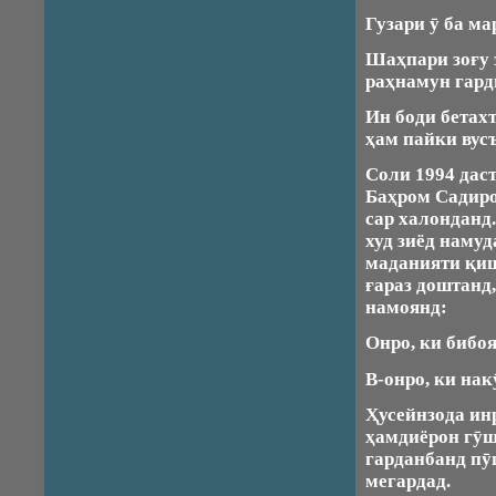
Гузари ӯ ба ма
Шаҳпари зоғу 
раҳнамун гард
Ин боди бетахт
ҳам пайки вус
Соли 1994 дас
Баҳром Садиро
сар халонданд.
худ зиёд намуд
маданияти қи
ғараз доштанд
намоянд:
Онро, ки бибоя
В-онро, ки нак
Ҳусейнзода ин
ҳамдиёрон гӯш
гарданбанд пӯ
мегардад.