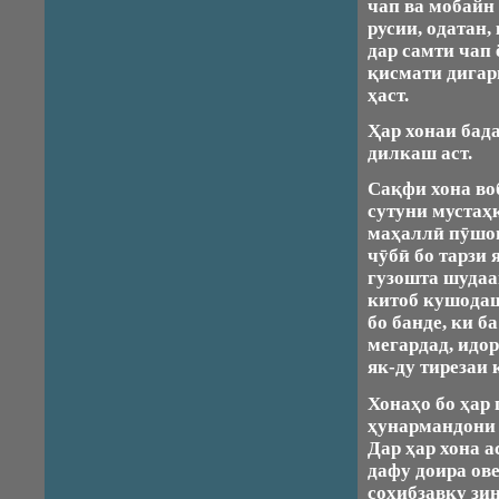
чап ва мобайн 
русии, одатан,
дар самти чап 
қисмати дигари
ҳаст.
Ҳар хонаи бад
дилкаш аст.
Сақфи хона воб
сутуни мустаҳк
маҳаллӣ пӯшон
чӯбӣ бо тарзи 
гузошта шудаа
китоб кушодаш
бо банде, ки 
мегардад, идор
як-ду тирезаи 
Хонаҳо бо ҳар
ҳунармандони 
Дар ҳар хона а
дафу доира ов
соҳибзавқу зи