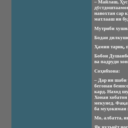
– Майлаш, Ҳус
дӯстдоштаамон
навохтан сар к
матлааш ин бу
Мутриби хушнав
Бодаи дилкушо 
Ҳамин тариқ, п
Бобои Душанбе
ва падруди хо
Соҳибхона:
– Дар ин шаби 
бегонаи беинс
кард. Наход ш
Хонаи хобатон 
мекунед. Фақа
ба муҳокимаи 
Мо, албатта, 
Як ҷузъиёт но