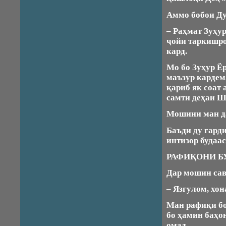
Аммо бобои Ду
– Раҳмат Зуҳур
ҷойи таркишро
кард.
Мо бо Зуҳур Ёр
маъзур кардем
қариб як соат 
самти деҳаи Ш
Мошини ман д
Баъди ду гард
интизор будаас
РАФИҚОНИ Б
Дар мошин сав
– Язгулом, хон
Ман рафиқи бо
бо ҳамин баҳо
омад.