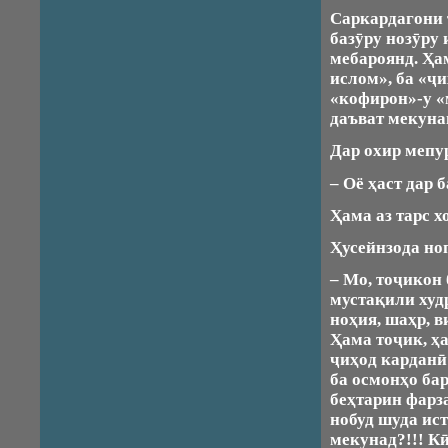
Саркардагони 
базӯру нозӯру 
мебароянд. Ҳа
ислом», ба «ҷ
«кофирон»-у «
даъват мекуна
Дар охир мепу
– Оё ҳаст дар 
Ҳама аз тарс 
Ҳусейнзода ноп
– Мо, тоҷикон 
мустақили худ
ноҳия, шаҳр, 
Ҳама тоҷик, ҳ
ҷиҳод карданӣ 
ба осмонҳо бар
беҳтарин фарз
нобуд шуда ис
мекунад?!!! К