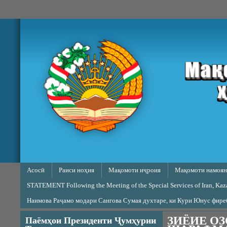
Skip to main content
Main menu
Асосӣ
Раиси ноҳия
Мақомоти иҷроия
Мақомоти намоян
STATEMENT Following the Meeting of the Special Services of Iran, Kazak
Наимова Раҷамо модари Сангова Сумая духтаре, ки Кури Юнус фир
ЗИЁИЕ ОЗ
Паёмҳои Президенти Ҷумҳурии