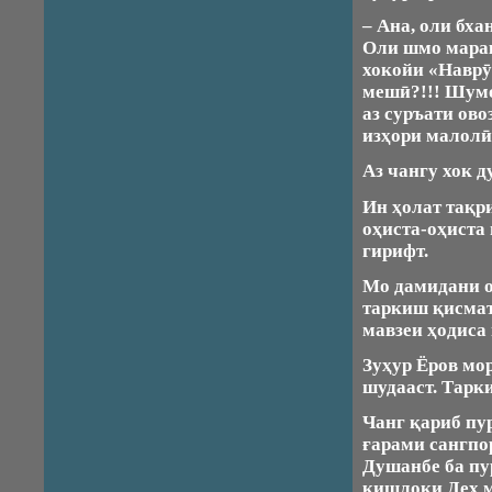
– Ана, оли бха
Оли шмо марак
хокойи «Наврӯ
мешӣ?!!! Шумо,
аз суръати ово
изҳори малолӣ
Аз чангу хок д
Ин ҳолат тақр
оҳиста-оҳиста
гирифт.
Мо дамидани о
таркиш қисмат
мавзеи ҳодиса 
Зуҳур Ёров мор
шудааст. Тарки
Чанг қариб пу
ғарами сангпо
Душанбе ба пу
қишлоқи Деҳ м