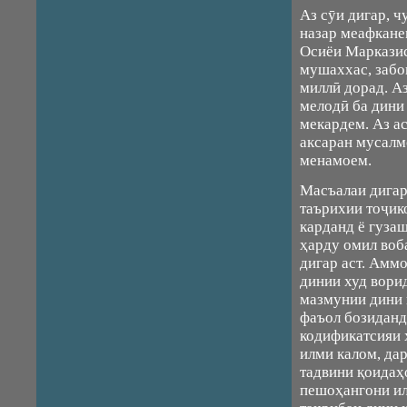
Аз сӯи дигар, ч
назар меафкане
Осиёи Марказис
мушаххас, забо
миллӣ дорад. Аз
мелодӣ ба дини
мекардем. Аз ас
аксаран мусалм
менамоем.
Масъалаи дигар
таърихии тоҷик
карданд ё гуза
ҳарду омил воб
дигар аст. Амм
динии худ вори
мазмунии дини 
фаъол бозиданд
кодификатсияи 
илми калом, да
тадвини қоидаҳ
пешоҳангони ил