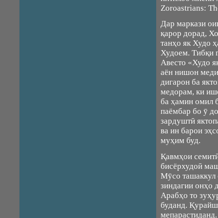
Zoroastrians: Th
Дар маркази ои
қарор дорад, Х
танҳо як Худо ҳ
Худоем. Тибқи 
Авесто «Худо я
аён нишон меди
дигарон ба якт
медорам, ки иш
ба ҳамин омил б
паёмбар бо ӯ до
зардуштӣ яктоп
ва ин барои эҳ
муҳим буд.
Қавмҳои семитӣ
бисёрхудоӣ маш
Мӯсо ташаккул 
зиндагии онҳо 
Арабҳо то зуҳу
буданд. Қурайш
мепарастиданд.