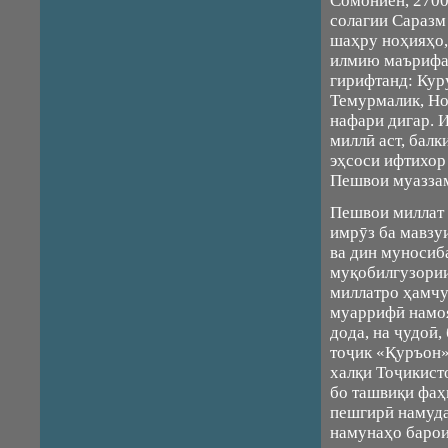
Сомониён, 2700
солагии Саразм
шаҳру ноҳияҳо,
илмию маърифат
гирифтанд: Кур
Темурмалик, Но
нафари дигар. 
миллӣ аст, бал
эҳсоси ифтихор
Пешвои муаззам
Пешвои миллат 
имрӯз ба мавзу
ва дин муносиб
муқобилгузории
миллатро ҳамчу
муаррифӣ намоя
дода, на ҷудоӣ,
тоҷик «Қуръон»
халқи Тоҷикист
бо ташвиқи фа
пешгирӣ намуда
намунаҳо барои