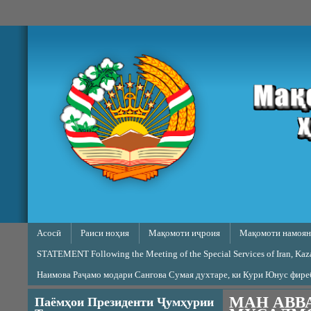
Skip to main content
Main menu
Асосӣ
Раиси ноҳия
Мақомоти иҷроия
Мақомоти намоян
STATEMENT Following the Meeting of the Special Services of Iran, Kazak
Наимова Раҷамо модари Сангова Сумая духтаре, ки Кури Юнус фир
МАН АВВ
Паёмҳои Президенти Ҷумҳурии