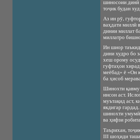
шиносоии динӣ 
тоҷик будан ху
Аз ин рӯ, гуфт
ваҳдати миллӣ 
динии миллат ба
миллатро бишно
Ин шиор таъкид
дини худро бо 
хеш орому осуд
гуфтаҳои хира
меёбад» ё «Он 
ба ҳисоб мерав
Шинохти қавму 
инсон аст. Исл
муътақид аст, 
якдигар гардад
шинохти умумӣ 
ва ҳифзи робит
Таърихан, тоҷи
III шоҳиди таш