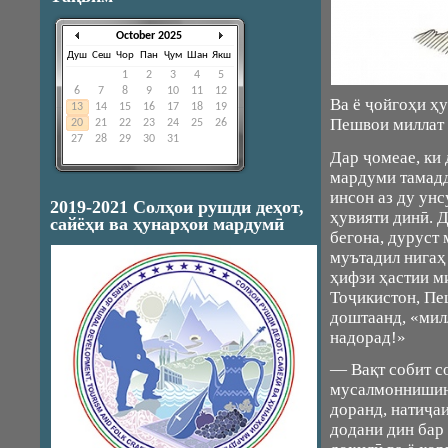
October 2025
Душ
Сеш
Чор
Пан
Ҷум
Шан
Якш
1
2
3
4
5
6
7
8
9
10
11
12
Ва ё ҷойгоҳи ҳ
13
14
15
16
17
18
19
Пешвои миллат
20
21
22
23
24
25
26
27
28
29
30
31
Дар ҷомеае, ки
мардуми тамадд
инсон аз ду унс
2019-2021 Солҳои рушди деҳот,
ҳувияти динӣ. 
сайёҳи ва ҳунарҳои мардумӣ
бегона, дуруст
муътадил нигаҳ
ҳифзи ҳастии м
Тоҷикистон, Пе
доштаанд, «мил
надорад!»
— Вақт собит с
мусалмоннишин,
доранд, натиҷаи
додани дин бар