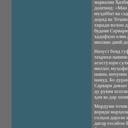
марказии Ҳизби
доштанд: «Ман 
муҳаббат ва сад
дорад ва Тоҷик
хиради волою 
будани Сарвари
ҳадафҳои олии 
миллию динӣ д
Нахуст бояд гу
таърихи навини
асосгузори сул
миллат, муҳофи
навин, инчунин
намуд. Бо дура
Сарвари давлат
ду рукни асосии
ҳам ва дар хизм
Мардуми тоҷик
вориди марҳила
солҳои дарози 
дигар ғосибон 