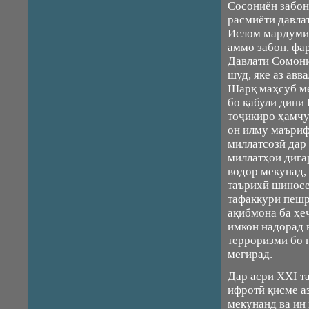
Сосониён забон
расмиёти давла
Ислом мардуми 
аммо забон, фа
Давлати Сомони
шуд, яке аз авв
Шарқ маҳсуб ме
бо қабули дини
тоҷикиро ҳамчу
он илму маъриф
миллатсозӣ дар
миллатҳои дига
водор мекунад,
таърихӣ шиносе
тафаккури пешр
ақибмона ба ҳе
имкон надорад 
терроризми бо
мегирад.
Дар асри XXI т
ифротӣ қисме а
мекунанд ва ин