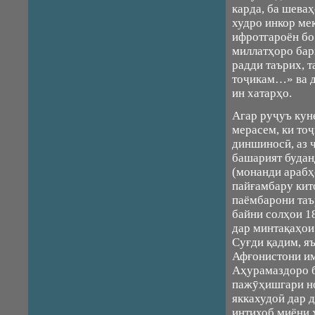
карда, ба шева
худро инкор мек
ифротгароён бо
миллатҳоро бар
радди таърих, т
тоҷикам…» ва д
ин хатарҳо.
Агар руҷуъ кун
мерасем, ки то
диншиносӣ, аз 
башарият будан
(монанди арабҳ
пайғамбару кит
паёмбарони таъ
байни солҳои 18
дар минтақаҳои
Суғди қадим, я
Афғонистони им
Аҳурамаздоро б
пажӯҳишгари но
яккахудоӣ дар д
интихоб миёни 