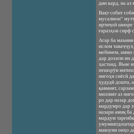
дин кард, на аз
Вақт собит соби
мусалмон” мутт
иртиҷоӣ шиоре 
ғаразҳои сирф 
Агар ба маънии 
ислом таваҷҷуҳ
мебинем, аммо 
дар дохили ин 
ҳастанд. Яъне 
пешорӯи интихо
нигоҳи сиёсӣ да
ҳудудӣ дошта, 
қавмият, сарза
миллият аз ниг
ро дар назар д
мардумро дар э
назари амиқ ба
мардум тарғибк
умумиятдоштаро
мавзуни онҳо д