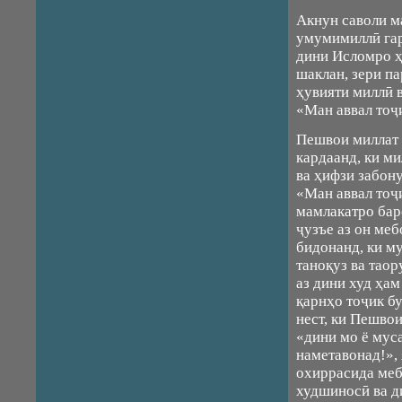
Акнун саволи ма
умумимиллӣ гар
дини Исломро ҳ
шаклан, зери п
ҳувияти миллӣ 
«Ман аввал тоҷ
Пешвои миллат
кардаанд, ки м
ва ҳифзи забон
«Ман аввал тоҷ
мамлакатро бар
ҷузъе аз он меб
бидонанд, ки му
таноқуз ва таор
аз дини худ ҳам
қарнҳо тоҷик бу
нест, ки Пешво
«дини мо ё мус
наметавонад!»,
охиррасида меб
худшиносӣ ва д