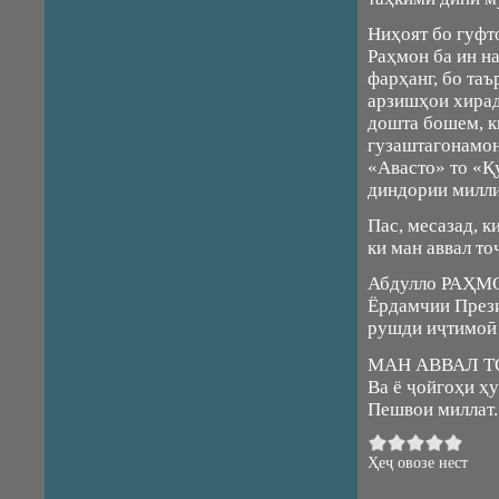
Ниҳоят бо гуф
Раҳмон ба ин на
фарҳанг, бо таъ
арзишҳои хирад
дошта бошем, к
гузаштагонамон
«Авасто» то «Қ
диндории милли
Пас, месазад, 
ки ман аввал т
Абдулло РАҲМ
Ёрдамчии Прези
рушди иҷтимоӣ 
МАН АВВАЛ Т
Ва ё ҷойгоҳи ҳ
Пешвои миллат.
Ҳеҷ овозе нест