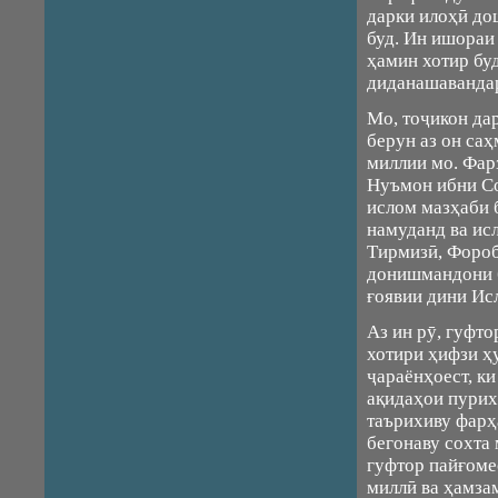
дарки илоҳӣ до
буд. Ин ишораи
ҳамин хотир буд
диданашаванда
Мо, тоҷикон да
берун аз он са
миллии мо. Фар
Нуъмон ибни Со
ислом мазҳаби 
намуданд ва ис
Тирмизӣ, Фороб
донишмандони б
ғоявии дини Ис
Аз ин рӯ, гуфт
хотири ҳифзи ҳ
ҷараёнҳоест, к
ақидаҳои пурих
таърихиву фарҳ
бегонаву сохта
гуфтор пайғоме
миллӣ ва ҳамза