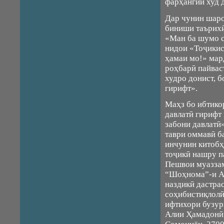
фарҳангии худ 
Дар чунин шаро
биниши таърихӣ
«Ман ба шумо с
нидои «Тоҷикис
ҳамаи мо!» мар
роҳбарӣ пайвас
худро донист, б
гирифт».
Маҳз бо ибтико
давлатӣ гирифт
забони давлатӣ
таври оммавӣ ба
инчунин китобҳ
тоҷикӣ нашру п
Пешвои муазза
“Шоҳнома”-и Аб
наздикӣ дастра
соҳибистиқлолӣ
ифтихори бузур
Алии Ҳамадонӣ,