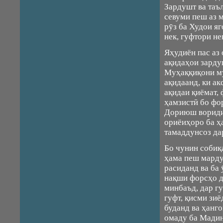
Зардушт ва таъ
севуми пеш аз 
рӯз ба Худои я
нек, гуфтори не
Яҳудиён пас аз 
ақидаҳои зарду
Муҳаққиқони му
ақидаанд, ки а
ақидаи қиёмат,
ҳамзистӣ бо фо
Дориюш вориди 
ориёиҳоро ба ҳа
тамаддунсоз да
Бо чунин собиқ
ҳама пеш марду
расиданд ва ба
нақши форсҳо д
минбаъд, дар г
гуфт, қисми зи
буданд ва ҳанго
омаду ба Мадин