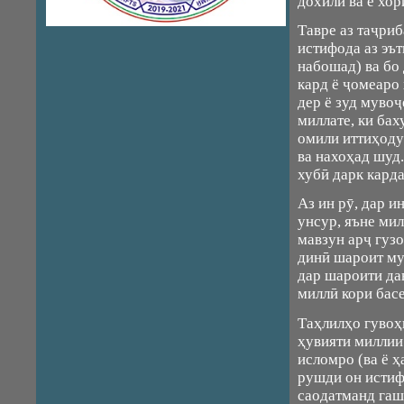
дохилӣ ва ё хо
Тавре аз таҷриб
истифода аз эъ
набошад) ва бо
кард ё ҷомеаро 
дер ё зуд муво
миллате, ки ба
омили иттиҳоду
ва нахоҳад шуд
хубӣ дарк кард
Аз ин рӯ, дар и
унсур, яъне мил
мавзун арҷ гузо
динӣ шароит му
дар шароити да
миллӣ кори бас
Таҳлилҳо гувоҳи
ҳувияти миллии
исломро (ва ё 
рушди он истиф
саодатманд гаш