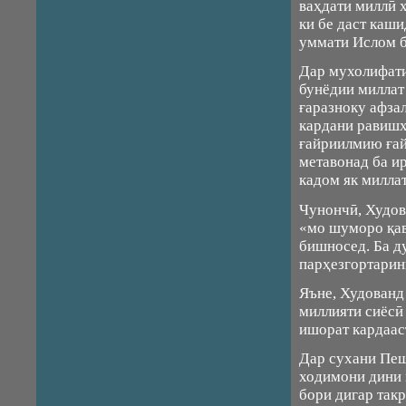
ваҳдати миллӣ 
ки бе даст каш
уммати Ислом 
Дар мухолифати
бунёдии миллат
ғаразноку афза
кардани равишҳ
ғайриилмию ғай
метавонад ба и
кадом як милла
Чунончӣ, Худов
«мо шуморо қав
бишносед. Ба д
парҳезгортарин
Яъне, Худованд 
миллияти сиёсӣ
ишорат кардаас
Дар сухани Пеш
ходимони дини 
бори дигар так