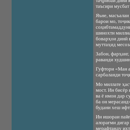
таҷрибаи дини 
таъсири мусбат
Яъне, масъалаи
барои мо, тоҷи
соҳибтамаддуни
шинохти миллиа
боварҳои динӣ 
муттаҳид месоза
Забон, фарҳанг
раванди худшин
Гуфтори «Ман а
сарбаланди тоҷ
Мо миллате ҳас
мост. Ин бисёр
ва ё имон дар с
ба он мерасанд»
будани хеш иф
Ин ишораи пайғ
алорағми дигар
мерафтанду ихт