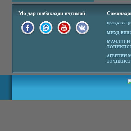
Мо дар шабакаҳои иҷтимоӣ
Сомонаҳо
Президенти Ҷ
МИҲД ВИЛ
МАҶЛИСИ
ТОҶИКИС
АГЕНТИИ 
ТОҶИКИСТ