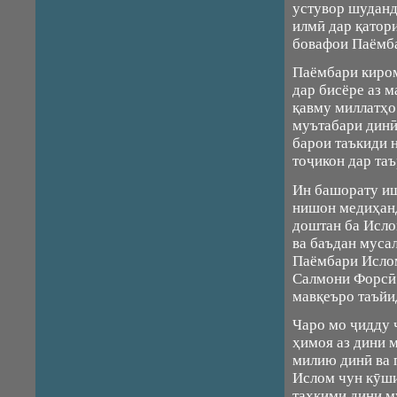
устувор шудан
илмӣ дар қатор
бовафои Паёмба
Паёмбари киром 
дар бисёре аз 
қавму миллатҳо 
муътабари динӣ
барои таъкиди 
тоҷикон дар та
Ин башорату иш
нишон медиҳанд
доштан ба Ислом
ва баъдан муса
Паёмбари Ислом
Салмони Форсӣ 
мавқеъро таъйи
Чаро мо ҷидду 
ҳимоя аз дини 
милию динӣ ва 
Ислом чун кӯши
таҳкими дини м