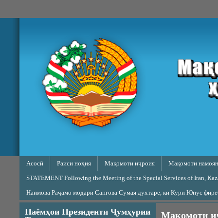
Skip to main content
Main menu
Асосӣ
Раиси ноҳия
Мақомоти иҷроия
Мақомоти намоян
STATEMENT Following the Meeting of the Special Services of Iran, Kazak
Наимова Раҷамо модари Сангова Сумая духтаре, ки Кури Юнус фир
Паёмҳои Президенти Ҷумҳурии
Мақомоти и