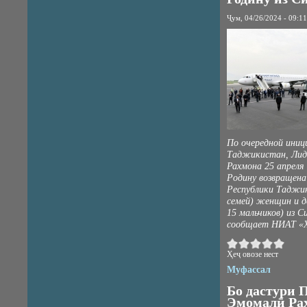
Ҷум, 04/26/2024 - 09:11
По очередной иниц
Таджикистан, Лид
Рахмона 25 апреля 
Родину возвращена
Республики Таджик
семей) женщин и д
15 мальчиков) из С
сообщает НИАТ «Х
Ҳеҷ овозе нест
Муфассал
Бо дастури 
Эмомалӣ Ра