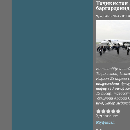
Тоҷикистон 
баргардонид
Ҷум, 04/26/2024 - 09:08
Бо ташаббуси нав
Тоҷикистон, Пешв
Раҳмон 25 апрели с
шаҳрвандони Ҷумҳу
нафар (13 оила) за
15 писар) тавассут
Ҷумҳурии Арабии С
шуд, хабар медиҳа
Ҳеҷ овозе нест
Муфассал