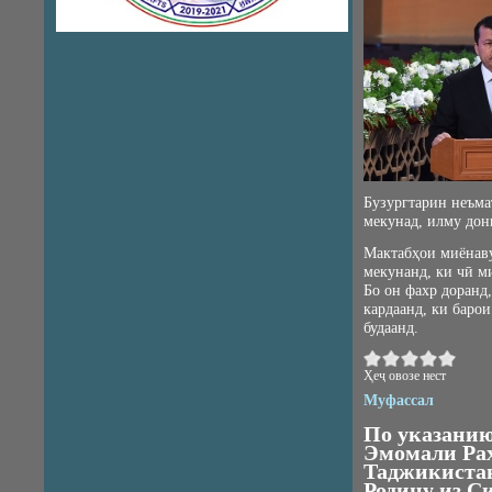
Бузургтарин неъмат
мекунад, илму дон
Мактабҳои миёнаву
мекунанд, ки чӣ м
Бо он фахр доранд,
кардаанд, ки баро
будаанд.
Ҳеҷ овозе нест
Муфассал
По указанию
Эмомали Рах
Таджикиста
Родину из С