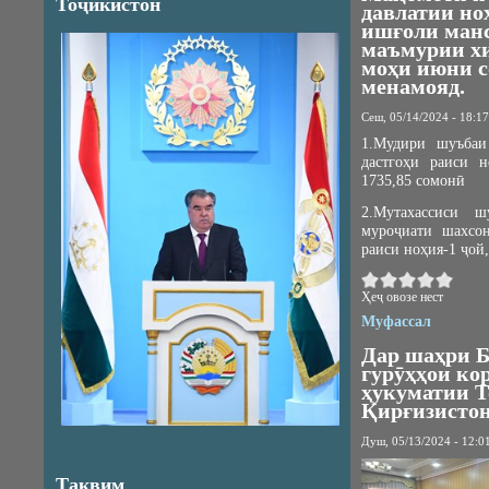
Тоҷикистон
давлатии но
ишғоли манс
маъмурии хи
моҳи июни с
менамояд.
Сеш, 05/14/2024 - 18:17
1.Мудири шуъбаи
дастгоҳи раиси 
1735,85 сомонӣ
2.Мутахассиси ш
муроҷиати шахсо
раиси ноҳия-1 ҷой
Ҳеҷ овозе нест
Муфассал
Дар шаҳри Б
гурӯҳҳои ко
ҳукуматии Т
Қирғизистон
Душ, 05/13/2024 - 12:0
Тақвим