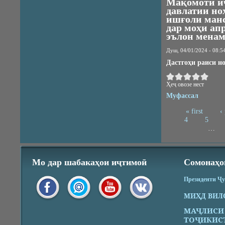
Мақомоти и
давлатии но
ишғоли манс
дар моҳи апр
эълон менам
Душ, 04/01/2024 - 08:5
Дастго
ҳ
и раиси н
Ҳеҷ овозе нест
Муфассал
« first
‹
Pages
4
5
…
Мо дар шабакаҳои иҷтимоӣ
Сомонаҳо
Президенти Ҷ
МИҲД ВИЛ
МАҶЛИСИ
ТОҶИКИС