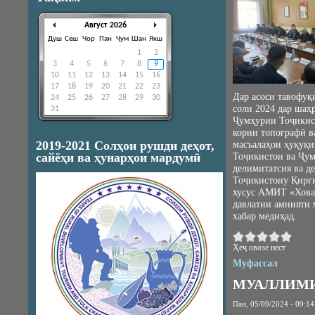
Август 2026
Душ
Сеш
Чор
Пан
Ҷум
Шан
Якш
1
2
3
4
5
6
7
8
9
10
11
12
13
14
15
16
17
18
19
20
21
22
23
Дар асоси тавофуқи
24
25
26
27
28
29
30
соли 2024 дар шаҳ
31
Ҷумҳурии Тоҷикист
кории топографӣ в
2019-2021 Солҳои рушди деҳот,
масъалаҳои ҳуқуқ
сайёҳи ва ҳунарҳои мардумӣ
Тоҷикистон ва Ҷум
делимитатсия ва д
Тоҷикистону Қирғи
хусус АМИТ «Ховар
давлатии амнияти
хабар медиҳад.
Ҳеҷ овозе нест
Муфассал
МУАЛЛИМ
Пан, 05/09/2024 - 09:14