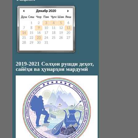
Декабр 2020
Душ
Сеш
Чор
Пан
Ҷум
Шан
Якш
1
2
3
4
5
6
7
8
9
10
11
12
13
14
15
16
17
18
19
20
21
22
23
24
25
26
27
28
29
30
31
2019-2021 Солҳои рушди деҳот,
сайёҳи ва ҳунарҳои мардумӣ