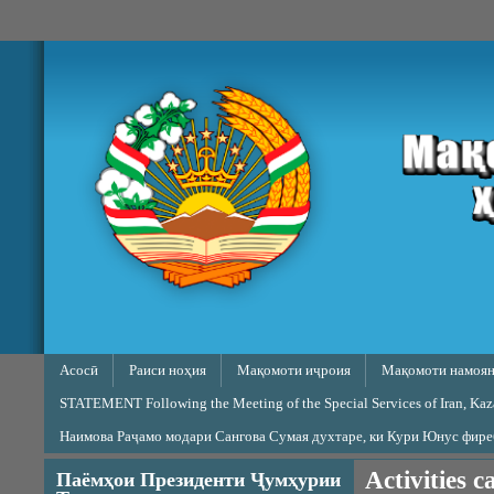
Skip to main content
Main menu
Асосӣ
Раиси ноҳия
Мақомоти иҷроия
Мақомоти намоян
STATEMENT Following the Meeting of the Special Services of Iran, Kazak
Наимова Раҷамо модари Сангова Сумая духтаре, ки Кури Юнус фир
Activities c
Паёмҳои Президенти Ҷумҳурии