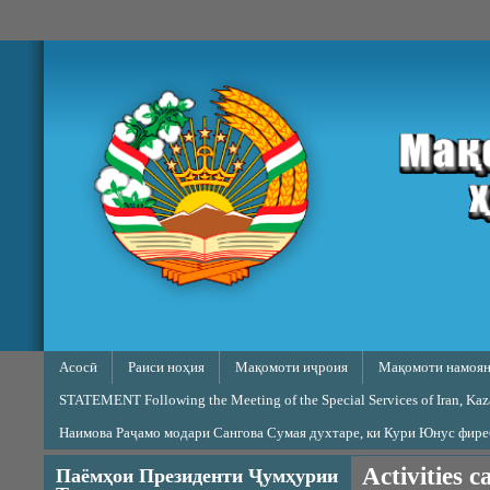
Skip to main content
Main menu
Асосӣ
Раиси ноҳия
Мақомоти иҷроия
Мақомоти намоян
STATEMENT Following the Meeting of the Special Services of Iran, Kazak
Наимова Раҷамо модари Сангова Сумая духтаре, ки Кури Юнус фир
Activities c
Паёмҳои Президенти Ҷумҳурии