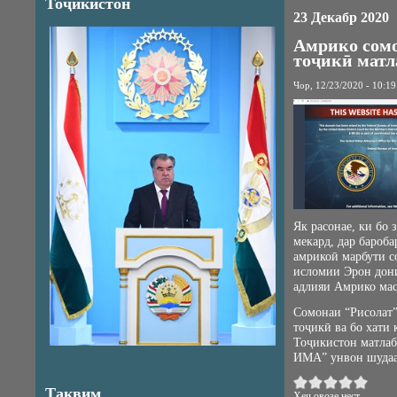
Тоҷикистон
23 Декабр 2020
Амрико сомо
тоҷикӣ матл
Чор, 12/23/2020 - 10:19
Як расонае, ки бо
мекард, дар бароб
амрикоӣ марбути 
исломии Эрон дони
адлияи Амрико мас
Сомонаи “Рисолат” (
тоҷикӣ ва бо хати
Тоҷикистон матлаб
ИМА” унвон шудаа
Тақвим
Ҳеҷ овозе нест