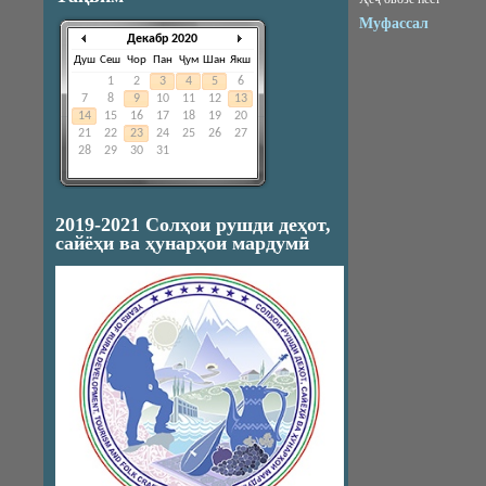
Муфассал
Декабр 2020
Душ
Сеш
Чор
Пан
Ҷум
Шан
Якш
1
2
3
4
5
6
7
8
9
10
11
12
13
14
15
16
17
18
19
20
21
22
23
24
25
26
27
28
29
30
31
2019-2021 Солҳои рушди деҳот,
сайёҳи ва ҳунарҳои мардумӣ