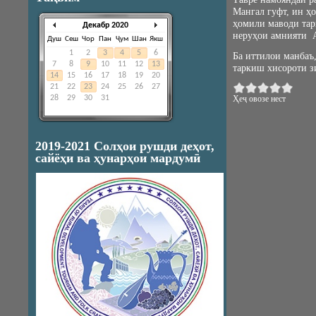
Мангал гуфт, ин ҳ
ҳомили маводи тар
Декабр 2020
неруҳои амнияти А
Душ
Сеш
Чор
Пан
Ҷум
Шан
Якш
1
2
3
4
5
6
Ба иттилои манбаъ,
7
8
9
10
11
12
13
таркиш хисороти зи
14
15
16
17
18
19
20
21
22
23
24
25
26
27
28
29
30
31
Ҳеҷ овозе нест
2019-2021 Солҳои рушди деҳот,
сайёҳи ва ҳунарҳои мардумӣ