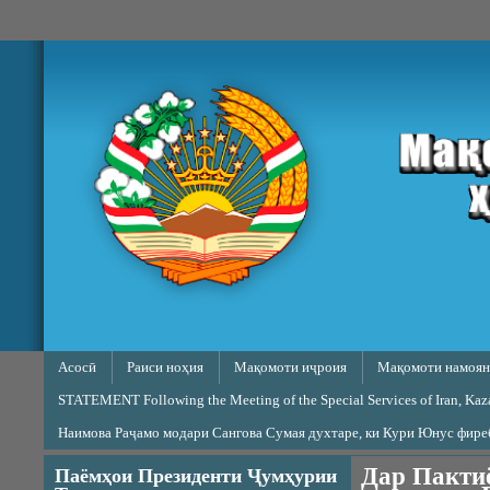
Skip to main content
Main menu
Асосӣ
Раиси ноҳия
Мақомоти иҷроия
Мақомоти намоян
STATEMENT Following the Meeting of the Special Services of Iran, Kazak
Наимова Раҷамо модари Сангова Сумая духтаре, ки Кури Юнус фир
Дар Пактиё
Паёмҳои Президенти Ҷумҳурии