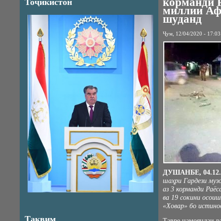
корманди 
Тоҷикистон
миллии Аф
шуданд
Ҷум, 12/04/2020 - 17:03
ДУШАНБЕ, 04.12.
шаҳри Гардези муз
аз 3 корманди Раё
ва 19 сокини осои
«Ховар» бо истино
Тақвим
Тавре намояндаи 