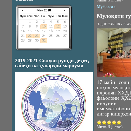
Миёна:
5
(
1
овоз)
Муфассал
May 2018
Мулоқоти гу
Душ
Сеш
Чор
Пан
Ҷум
Шан
Якш
1
2
3
4
5
6
Чор, 05/23/2018 - 09:45
7
8
9
10
11
12
13
14
15
16
17
18
19
20
21
22
23
24
25
26
27
28
29
30
31
2019-2021 Солҳои рушди деҳот,
сайёҳи ва ҳунарҳои мардумӣ
17 майи соли 
ноҳия мулоқо
иҷроияи ҲХДТ
фаъолони ҲХД
инчунин р
имомхатибон
дигар қишрҳои
Миёна:
5
(
1
овоз)