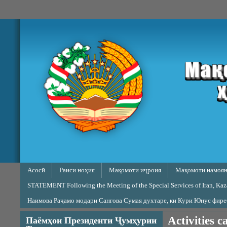
Skip to main content
Main menu
Асосӣ
Раиси ноҳия
Мақомоти иҷроия
Мақомоти намоян
STATEMENT Following the Meeting of the Special Services of Iran, Kazak
Наимова Раҷамо модари Сангова Сумая духтаре, ки Кури Юнус фир
Activities c
Паёмҳои Президенти Ҷумҳурии