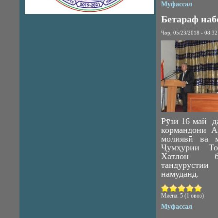
Муфассал
Бетараф на
Чор, 05/23/2018 - 08:32
Рӯзи 16 май д
кормандони Аг
молиявӣ ва м
Ҷумҳурии То
Хатлон бо
тандурусти
намуданд.
Миёна:
5
(
1
овоз)
Муфассал