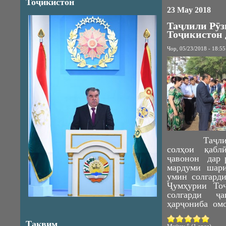
Тоҷикистон
23 May 2018
Таҷлили Рӯз
Тоҷикистон 
Чор, 05/23/2018 - 18:55
Таҷлили и
солҳои қабл
ҷавонон дар р
мардуми шар
умин солгард
Ҷумҳурии То
солгарди ҷ
ҳарҷониба омо
Тақвим