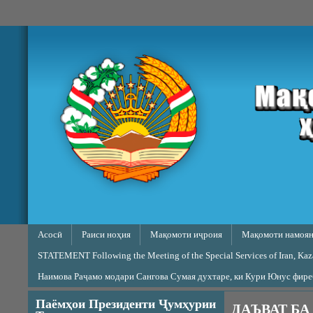
Skip to main content
Main menu
Асосӣ
Раиси ноҳия
Мақомоти иҷроия
Мақомоти намоян
STATEMENT Following the Meeting of the Special Services of Iran, Kazak
Наимова Раҷамо модари Сангова Сумая духтаре, ки Кури Юнус фир
Паёмҳои Президенти Ҷумҳурии
ДАЪВАТ БА