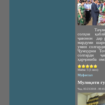
Таҷлили и
солҳои қабл
ҷавонон дар р
мардуми шар
умин солгард
Ҷумҳурии То
солгарди ҷ
ҳарҷониба омо
Миёна:
5
(
1
овоз)
Муфассал
Мулоқоти гу
Чор, 05/23/2018 - 09:45