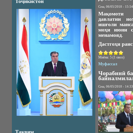
Тоҷикистон
Сеш, 06/05/2018 - 15:54
Мақомоти 
давлатии но
ишғоли манс
моҳи июни с
менамояд
.
Дастгоҳи раис
Миёна:
5
(
1
овоз)
Муфассал
Чорабинӣ ба
байналмила
Сеш, 06/05/2018 - 14:33
Тақвим