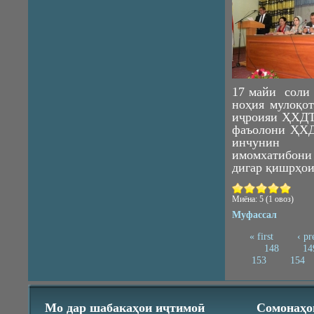
17 майи соли 
ноҳия мулоқо
иҷроияи ҲХДТ
фаъолони ҲХД
инчунин р
имомхатибон
дигар қишрҳои
Миёна:
5
(
1
овоз)
Муфассал
« first
‹ pr
Pages
148
14
153
154
Мо дар шабакаҳои иҷтимоӣ
Сомонаҳо