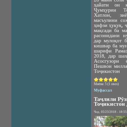
ҳайати он к
Ҷумҳурии Т
Хатлон, зи
масъулини со
ҳифзи ҳуқуқ, 
мақсади ба м
расонидани н
дар мулоқот 
кишвар ба му
шарифи Рамаз
2018, дар ша
Асосгузори 
Пешвои милла
Тоҷикистон
Миёна:
5
(
1
овоз)
Муфассал
Таҷлили Рӯз
Тоҷикистон 
Чор, 05/23/2018 - 18:55