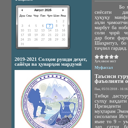
Бо мақсад
Август 2026
сиёсати дав
Душ
Сеш
Чор
Пан
Ҷум
Шан
Якш
ҳуқуқу манфи
аҳли ҷамоатчи
1
2
3
4
5
6
7
8
9
марбут ба ноб
10
11
12
13
14
15
16
соли ҷорӣ чо
17
18
19
20
21
22
23
дар боғи фар
24
25
26
27
28
29
30
Шаҳритуз, бо 
31
таҷлил гардид.
2019-2021 Солҳои рушди деҳот,
Ҳеҷ овозе нест
сайёҳи ва ҳунарҳои мардумӣ
Муфассал
Таъсиси гуру
фаъолияти о
Пан, 05/31/2018 - 16:16
Тибқи дастур
сулҳу ваҳдат
Президенти 
муҳтарам Эмо
сисолагии Ист
яъне то 9 – у
дар сатҳи б