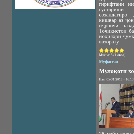
гирифтани ин
густариши
созандагиро
кишвар аз ҷон
иҷроияи назд
Тоҷикистон ба
ноҳияҳои ҷумҳ
вазорату
Миёна:
5
(
1
овоз)
Муфассал
Мулоқоти х
Пан, 05/31/2018 - 16:13
28 майи соли 